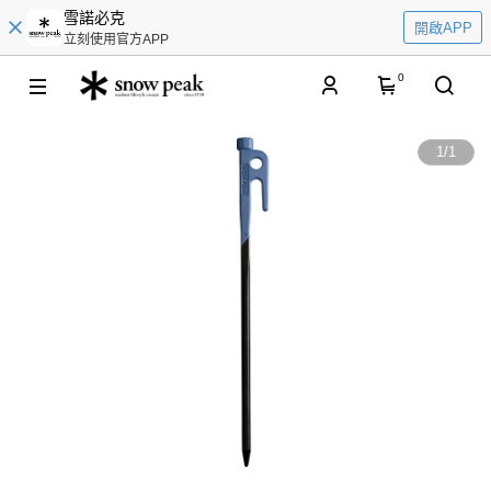
雪諾必克
開啟APP
立刻使用官方APP
0
1
/
1