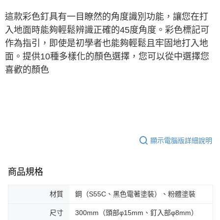
※ 交易是否成功請以「AFTEE先享後付 」之結帳頁面顯示為準，若有關於
這款彩色釘具有一目瞭然的角度識別功能，讓您在打
是否繳費成功／繳費後需取消欲退款等相關疑問，請聯繫「AFTEE先享後付
客戶支援中心」
https://netprotections.freshdesk.com/support/home
入地面時能夠輕鬆辨識正確的45度角度。彩色標記可
作為指引，即使是初學者也能夠輕鬆且牢固地打入地
【注意事項】
１．透過由恩沛科技股份有限公司提供之「AFTEE先享後付」服務完成之交
面。提供10種多樣化的顏色選擇，您可以從中選擇您
易，需依本服務之必要範圍內提供個人資料，並將交易相關給付款項請求債
喜歡的顏色
權轉讓予恩沛科技股份有限公司。
２．關於個人資料處理事宜，請瀏覽以下網址：
https://aftee.tw/terms/#terms3
３．未成年的使用者請事先徵得法定代理人或監護人之同意方可使用
「AFTEE先享後付」，若未經同意申辦者引起之損失，本公司不負相關責
任。
４．使用「AFTEE先享後付」時，將依據個別帳號之用戶狀況，依本公司即
時審查核予不同之上限額度；若仍有額度不足之情形，本公司將視審查結果
請求用戶進行身份認證。
顯示電腦版詳細說明
５．嚴禁一人註冊多個帳號或使用他人資訊註冊。若發現惡意使用之情形，
恩沛科技股份有限公司將有權停止該用戶之使用額度並採取法律行動。
商品規格
材質
鋼（S55C、黑色電著塗裝）、粉體塗裝
尺寸
300mm（頭部φ15mm、釘入部φ8mm）