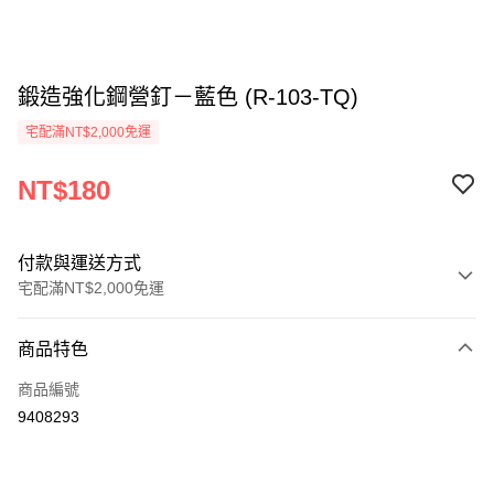
鍛造強化鋼營釘－藍色 (R-103-TQ)
宅配滿NT$2,000免運
NT$180
付款與運送方式
宅配滿NT$2,000免運
付款方式
商品特色
信用卡一次付款
商品編號
信用卡分期付款
9408293
3 期 0 利率 每期
NT$60
21家銀行
6 期 0 利率 每期
NT$30
21家銀行
合作金庫商業銀行
第一商業銀行