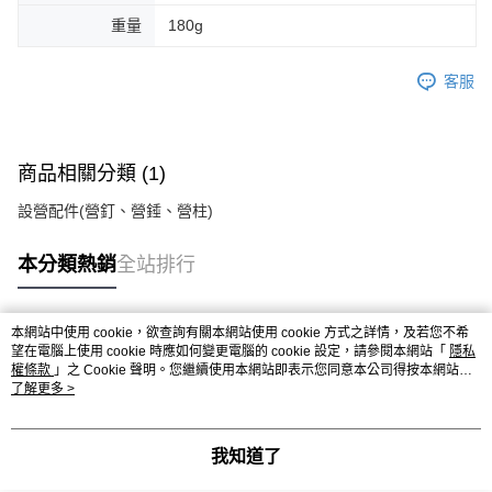
重量
180g
客服
商品相關分類 (1)
設營配件(營釘、營錘、營柱)
本分類熱銷
全站排行
本網站中使用 cookie，欲查詢有關本網站使用 cookie 方式之詳情，及若您不希
熱門標籤
望在電腦上使用 cookie 時應如何變更電腦的 cookie 設定，請參閱本網站「
隱私
權條款
」之 Cookie 聲明。您繼續使用本網站即表示您同意本公司得按本網站使
用條款之 Cookie 聲明使用 cookie。
了解更多 >
我知道了