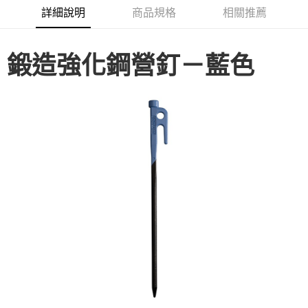
華南商業銀行
彰化商業銀行
合作金庫商業銀行
第一商業銀行
LINE Pay
詳細說明
商品規格
相關推薦
上海商業儲蓄銀行
台北富邦商業銀行
華南商業銀行
彰化商業銀行
國泰世華商業銀行
兆豐國際商業銀行
Apple Pay
上海商業儲蓄銀行
台北富邦商業銀行
臺灣中小企業銀行
台中商業銀行
國泰世華商業銀行
兆豐國際商業銀行
鍛造強化鋼營釘－藍色
匯豐（台灣）商業銀行
華泰商業銀行
Google Pay
臺灣中小企業銀行
台中商業銀行
聯邦商業銀行
遠東國際商業銀行
匯豐（台灣）商業銀行
華泰商業銀行
AFTEE先享後付
元大商業銀行
永豐商業銀行
聯邦商業銀行
遠東國際商業銀行
玉山商業銀行
星展（台灣）商業銀行
相關說明
元大商業銀行
永豐商業銀行
台新國際商業銀行
中國信託商業銀行
【關於「AFTEE先享後付」】
玉山商業銀行
星展（台灣）商業銀行
台灣樂天信用卡公司
AFTEE先享後付是「在收到商品之後才付款」的支付方式。 讓您購物簡單
台新國際商業銀行
中國信託商業銀行
運送方式
便利好安心！
台灣樂天信用卡公司
１．簡單：不需註冊會員、不需綁卡、不需儲值。
宅配
２．便利：只要手機號碼，簡訊認證，即可結帳。
每筆NT$100，滿NT$2,000(含以上)免運費
３．安心：先確認商品／服務後，再付款。
【「AFTEE先享後付」結帳流程】
１．於結帳方式選擇「AFTEE先享後付」後，將跳轉至「AFTEE先享後付」
結帳頁面，進行簡訊認證並確認金額後，即可完成結帳。
２．訂單成立數日內，您將收到繳費通知簡訊。
３．收到繳費通知簡訊後14天內，點擊此簡訊中的連結，可透過四大超商／
ATM／網路銀行／等多元方式進行付款，方視為交易完成。
※ 請注意：結帳手續完成當下不需立刻繳費，但若您需要取消訂單，請聯絡
購買商品的店家。未經商家同意取消之訂單仍視為有效，需透過AFTEE先享
後付繳納相關費用。