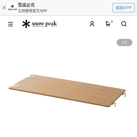
雪諾必克
開啟APP
立刻使用官方APP
0
1
/
1