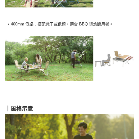
• 400mm 低桌：搭配凳子或低椅，適合 BBQ 與悠閒用餐。
｜風格示意