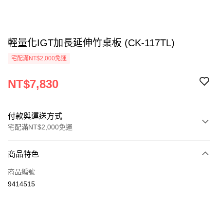
輕量化IGT加長延伸竹桌板 (CK-117TL)
宅配滿NT$2,000免運
NT$7,830
付款與運送方式
宅配滿NT$2,000免運
付款方式
商品特色
信用卡一次付款
商品編號
信用卡分期付款
9414515
3 期 0 利率 每期
NT$2,610
21家銀行
6 期 0 利率 每期
NT$1,305
21家銀行
合作金庫商業銀行
第一商業銀行