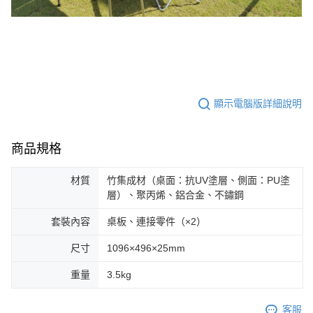
顯示電腦版詳細說明
商品規格
材質
竹集成材（桌面：抗UV塗層、側面：PU塗
層）、聚丙烯、鋁合金、不鏽鋼
套裝內容
桌板、連接零件（×2）
尺寸
1096×496×25mm
重量
3.5kg
客服