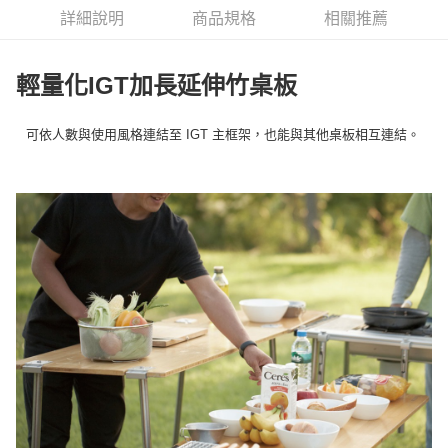
華南商業銀行
彰化商業銀行
合作金庫商業銀行
第一商業銀行
LINE Pay
詳細說明
商品規格
相關推薦
上海商業儲蓄銀行
台北富邦商業銀行
華南商業銀行
彰化商業銀行
國泰世華商業銀行
兆豐國際商業銀行
Apple Pay
上海商業儲蓄銀行
台北富邦商業銀行
臺灣中小企業銀行
台中商業銀行
國泰世華商業銀行
兆豐國際商業銀行
輕量化IGT加長延伸竹桌板
匯豐（台灣）商業銀行
華泰商業銀行
Google Pay
臺灣中小企業銀行
台中商業銀行
聯邦商業銀行
遠東國際商業銀行
匯豐（台灣）商業銀行
華泰商業銀行
AFTEE先享後付
元大商業銀行
永豐商業銀行
可依人數與使用風格連結至 IGT 主框架，也能與其他桌板相互連結。
聯邦商業銀行
遠東國際商業銀行
玉山商業銀行
星展（台灣）商業銀行
相關說明
元大商業銀行
永豐商業銀行
台新國際商業銀行
中國信託商業銀行
【關於「AFTEE先享後付」】
玉山商業銀行
星展（台灣）商業銀行
台灣樂天信用卡公司
AFTEE先享後付是「在收到商品之後才付款」的支付方式。 讓您購物簡單
台新國際商業銀行
中國信託商業銀行
運送方式
便利好安心！
台灣樂天信用卡公司
１．簡單：不需註冊會員、不需綁卡、不需儲值。
宅配
２．便利：只要手機號碼，簡訊認證，即可結帳。
每筆NT$100，滿NT$2,000(含以上)免運費
３．安心：先確認商品／服務後，再付款。
【「AFTEE先享後付」結帳流程】
１．於結帳方式選擇「AFTEE先享後付」後，將跳轉至「AFTEE先享後付」
結帳頁面，進行簡訊認證並確認金額後，即可完成結帳。
２．訂單成立數日內，您將收到繳費通知簡訊。
３．收到繳費通知簡訊後14天內，點擊此簡訊中的連結，可透過四大超商／
ATM／網路銀行／等多元方式進行付款，方視為交易完成。
※ 請注意：結帳手續完成當下不需立刻繳費，但若您需要取消訂單，請聯絡
購買商品的店家。未經商家同意取消之訂單仍視為有效，需透過AFTEE先享
後付繳納相關費用。