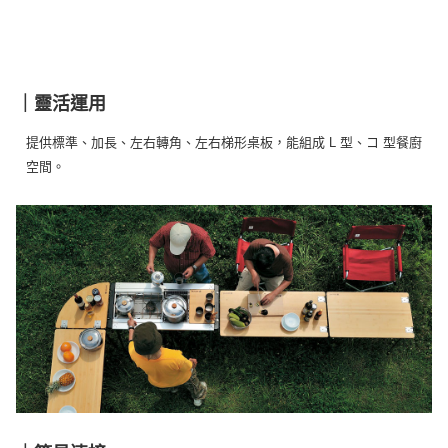
｜靈活運用
提供標準、加長、左右轉角、左右梯形桌板，能組成 L 型、コ 型餐廚
空間。