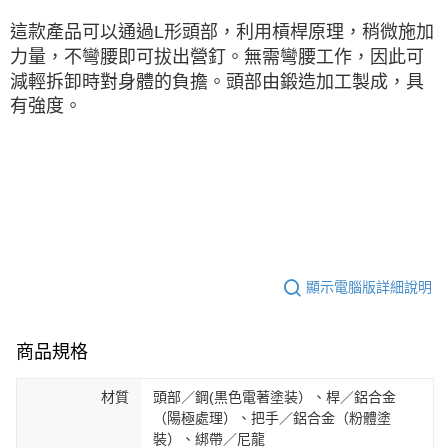
※ 交易是否成功請以「AFTEE先享後付 」之結帳頁面顯示為準，若有關於
這款產品可以通過L形頭部，利用槓桿原理，稍微施加
是否繳費成功／繳費後需取消欲退款等相關疑問，請聯繫「AFTEE先享後付
客戶支援中心」
https://netprotections.freshdesk.com/support/home
力量，不彎腰即可拔出營釘。無需彎腰工作，因此可
減輕拆卸時對身體的負擔。頭部由鍛造加工製成，具
【注意事項】
有強度。
１．透過由恩沛科技股份有限公司提供之「AFTEE先享後付」服務完成之交
易，需依本服務之必要範圍內提供個人資料，並將交易相關給付款項請求債
權轉讓予恩沛科技股份有限公司。
２．關於個人資料處理事宜，請瀏覽以下網址：
https://aftee.tw/terms/#terms3
３．未成年的使用者請事先徵得法定代理人或監護人之同意方可使用
「AFTEE先享後付」，若未經同意申辦者引起之損失，本公司不負相關責
任。
４．使用「AFTEE先享後付」時，將依據個別帳號之用戶狀況，依本公司即
時審查核予不同之上限額度；若仍有額度不足之情形，本公司將視審查結果
請求用戶進行身份認證。
顯示電腦版詳細說明
５．嚴禁一人註冊多個帳號或使用他人資訊註冊。若發現惡意使用之情形，
恩沛科技股份有限公司將有權停止該用戶之使用額度並採取法律行動。
商品規格
材質
頭部／鋼(黒色電著塗装）、桿／鋁合金
（陽極處理）、把手／鋁合金（粉體塗
裝）、綁帶／尼龍