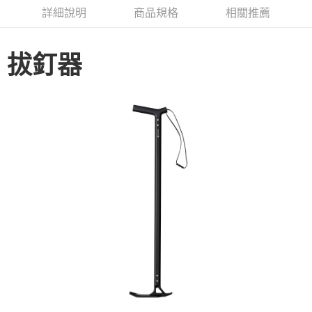
華南商業銀行
彰化商業銀行
合作金庫商業銀行
第一商業銀行
LINE Pay
詳細說明
商品規格
相關推薦
上海商業儲蓄銀行
台北富邦商業銀行
華南商業銀行
彰化商業銀行
國泰世華商業銀行
兆豐國際商業銀行
Apple Pay
上海商業儲蓄銀行
台北富邦商業銀行
臺灣中小企業銀行
台中商業銀行
國泰世華商業銀行
兆豐國際商業銀行
拔釘器
匯豐（台灣）商業銀行
華泰商業銀行
Google Pay
臺灣中小企業銀行
台中商業銀行
聯邦商業銀行
遠東國際商業銀行
匯豐（台灣）商業銀行
華泰商業銀行
AFTEE先享後付
元大商業銀行
永豐商業銀行
聯邦商業銀行
遠東國際商業銀行
玉山商業銀行
星展（台灣）商業銀行
相關說明
元大商業銀行
永豐商業銀行
台新國際商業銀行
中國信託商業銀行
【關於「AFTEE先享後付」】
玉山商業銀行
星展（台灣）商業銀行
台灣樂天信用卡公司
AFTEE先享後付是「在收到商品之後才付款」的支付方式。 讓您購物簡單
台新國際商業銀行
中國信託商業銀行
運送方式
便利好安心！
台灣樂天信用卡公司
１．簡單：不需註冊會員、不需綁卡、不需儲值。
宅配
２．便利：只要手機號碼，簡訊認證，即可結帳。
每筆NT$100，滿NT$2,000(含以上)免運費
３．安心：先確認商品／服務後，再付款。
【「AFTEE先享後付」結帳流程】
１．於結帳方式選擇「AFTEE先享後付」後，將跳轉至「AFTEE先享後付」
結帳頁面，進行簡訊認證並確認金額後，即可完成結帳。
２．訂單成立數日內，您將收到繳費通知簡訊。
３．收到繳費通知簡訊後14天內，點擊此簡訊中的連結，可透過四大超商／
ATM／網路銀行／等多元方式進行付款，方視為交易完成。
※ 請注意：結帳手續完成當下不需立刻繳費，但若您需要取消訂單，請聯絡
購買商品的店家。未經商家同意取消之訂單仍視為有效，需透過AFTEE先享
後付繳納相關費用。