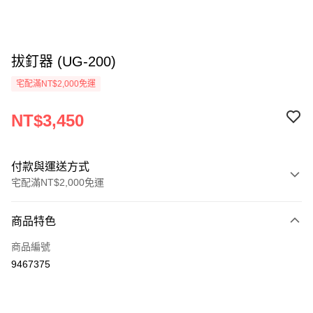
拔釘器 (UG-200)
宅配滿NT$2,000免運
NT$3,450
付款與運送方式
宅配滿NT$2,000免運
付款方式
商品特色
信用卡一次付款
商品編號
信用卡分期付款
9467375
3 期 0 利率 每期
NT$1,150
21家銀行
6 期 0 利率 每期
NT$575
21家銀行
合作金庫商業銀行
第一商業銀行