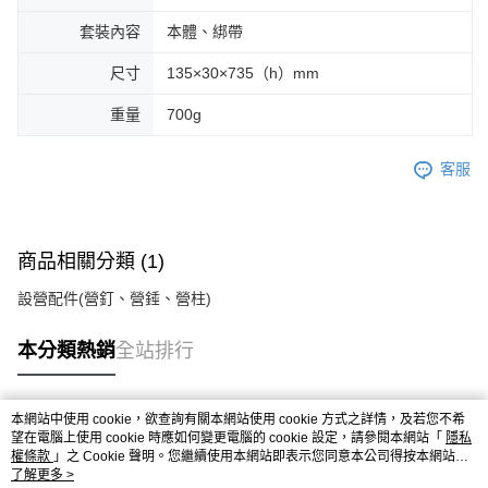
套裝內容
本體、綁帶
尺寸
135×30×735（h）mm
重量
700g
客服
商品相關分類 (1)
設營配件(營釘、營錘、營柱)
本分類熱銷
全站排行
本網站中使用 cookie，欲查詢有關本網站使用 cookie 方式之詳情，及若您不希
熱門標籤
望在電腦上使用 cookie 時應如何變更電腦的 cookie 設定，請參閱本網站「
隱私
權條款
」之 Cookie 聲明。您繼續使用本網站即表示您同意本公司得按本網站使
用條款之 Cookie 聲明使用 cookie。
了解更多 >