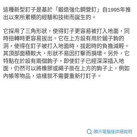
※ 交易是否成功請以「AFTEE先享後付 」之結帳頁面顯示為準，若有關於
這種新型釘子是基於「鍛造強化鋼營釘」自1995年推
是否繳費成功／繳費後需取消欲退款等相關疑問，請聯繫「AFTEE先享後付
客戶支援中心」
https://netprotections.freshdesk.com/support/home
出以來所累積的經驗和技術而誕生的。
【注意事項】
它採用了三角形狀，使得釘子更容易被打入地面，同
１．透過由恩沛科技股份有限公司提供之「AFTEE先享後付」服務完成之交
易，需依本服務之必要範圍內提供個人資料，並將交易相關給付款項請求債
時扭轉時更容易拔出。它在上方設有用於鎚子鉤的
權轉讓予恩沛科技股份有限公司。
洞，使得在釘子被打入地面時，拔起時的負擔減輕。
２．關於個人資料處理事宜，請瀏覽以下網址：
其頂部面積較大，形狀不易因打擊而損壞。另外，它
https://aftee.tw/terms/#terms3
３．未成年的使用者請事先徵得法定代理人或監護人之同意方可使用
特點在於設有兩個鉤子，即使釘子已經深深插入地
「AFTEE先享後付」，若未經同意申辦者引起之損失，本公司不負相關責
面，仍然可以將橡膠或繩子掛在上方的鉤子上，例如
任。
內帳等物品，這樣就不需要重新打釘子。
４．使用「AFTEE先享後付」時，將依據個別帳號之用戶狀況，依本公司即
時審查核予不同之上限額度；若仍有額度不足之情形，本公司將視審查結果
請求用戶進行身份認證。
５．嚴禁一人註冊多個帳號或使用他人資訊註冊。若發現惡意使用之情形，
恩沛科技股份有限公司將有權停止該用戶之使用額度並採取法律行動。
顯示電腦版詳細說明