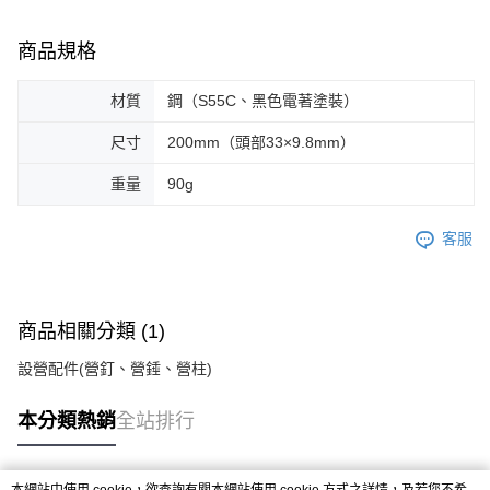
商品規格
材質
鋼（S55C、黑色電著塗裝）
尺寸
200mm（頭部33×9.8mm）
重量
90g
客服
商品相關分類 (1)
設營配件(營釘、營錘、營柱)
本分類熱銷
全站排行