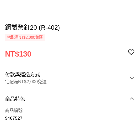
鋼製營釘20 (R-402)
宅配滿NT$2,000免運
NT$130
付款與運送方式
宅配滿NT$2,000免運
付款方式
商品特色
信用卡一次付款
商品編號
信用卡分期付款
9467527
3 期 0 利率 每期
NT$43
21家銀行
6 期 0 利率 每期
NT$21
21家銀行
合作金庫商業銀行
第一商業銀行