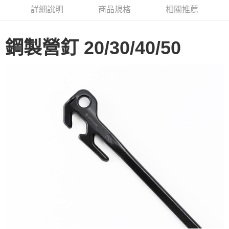
華南商業銀行
彰化商業銀行
合作金庫商業銀行
第一商業銀行
LINE Pay
詳細說明
商品規格
相關推薦
上海商業儲蓄銀行
台北富邦商業銀行
華南商業銀行
彰化商業銀行
國泰世華商業銀行
兆豐國際商業銀行
Apple Pay
上海商業儲蓄銀行
台北富邦商業銀行
臺灣中小企業銀行
台中商業銀行
國泰世華商業銀行
兆豐國際商業銀行
鋼製營釘 20/30/40/50
匯豐（台灣）商業銀行
華泰商業銀行
Google Pay
臺灣中小企業銀行
台中商業銀行
聯邦商業銀行
遠東國際商業銀行
匯豐（台灣）商業銀行
華泰商業銀行
AFTEE先享後付
元大商業銀行
永豐商業銀行
聯邦商業銀行
遠東國際商業銀行
玉山商業銀行
星展（台灣）商業銀行
相關說明
元大商業銀行
永豐商業銀行
台新國際商業銀行
中國信託商業銀行
【關於「AFTEE先享後付」】
玉山商業銀行
星展（台灣）商業銀行
台灣樂天信用卡公司
AFTEE先享後付是「在收到商品之後才付款」的支付方式。 讓您購物簡單
台新國際商業銀行
中國信託商業銀行
運送方式
便利好安心！
台灣樂天信用卡公司
１．簡單：不需註冊會員、不需綁卡、不需儲值。
宅配
２．便利：只要手機號碼，簡訊認證，即可結帳。
每筆NT$100，滿NT$2,000(含以上)免運費
３．安心：先確認商品／服務後，再付款。
【「AFTEE先享後付」結帳流程】
１．於結帳方式選擇「AFTEE先享後付」後，將跳轉至「AFTEE先享後付」
結帳頁面，進行簡訊認證並確認金額後，即可完成結帳。
２．訂單成立數日內，您將收到繳費通知簡訊。
３．收到繳費通知簡訊後14天內，點擊此簡訊中的連結，可透過四大超商／
ATM／網路銀行／等多元方式進行付款，方視為交易完成。
※ 請注意：結帳手續完成當下不需立刻繳費，但若您需要取消訂單，請聯絡
購買商品的店家。未經商家同意取消之訂單仍視為有效，需透過AFTEE先享
後付繳納相關費用。