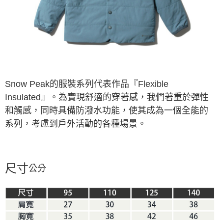
※ 請注意：結帳手續完成當下不需立刻繳費，但若您需要取消訂單，請聯絡
購買商品的店家。未經商家同意取消之訂單仍視為有效，需透過AFTEE先享
後付繳納相關費用。
※ 交易是否成功請以「AFTEE先享後付 」之結帳頁面顯示為準，若有關於
是否繳費成功／繳費後需取消欲退款等相關疑問，請聯繫「AFTEE先享後付
客戶支援中心」
https://netprotections.freshdesk.com/support/home
【注意事項】
１．透過由恩沛科技股份有限公司提供之「AFTEE先享後付」服務完成之交
Snow Peak的服裝系列代表作品『Flexible
易，需依本服務之必要範圍內提供個人資料，並將交易相關給付款項請求債
Insulated』。為實現舒適的穿著感，我們著重於彈性
權轉讓予恩沛科技股份有限公司。
２．關於個人資料處理事宜，請瀏覽以下網址：
和觸感，同時具備防潑水功能，使其成為一個全能的
https://aftee.tw/terms/#terms3
系列，考慮到戶外活動的各種場景。
３．未成年的使用者請事先徵得法定代理人或監護人之同意方可使用
「AFTEE先享後付」，若未經同意申辦者引起之損失，本公司不負相關責
任。
４．使用「AFTEE先享後付」時，將依據個別帳號之用戶狀況，依本公司即
時審查核予不同之上限額度；若仍有額度不足之情形，本公司將視審查結果
尺寸
公分
請求用戶進行身份認證。
５．嚴禁一人註冊多個帳號或使用他人資訊註冊。若發現惡意使用之情形，
恩沛科技股份有限公司將有權停止該用戶之使用額度並採取法律行動。