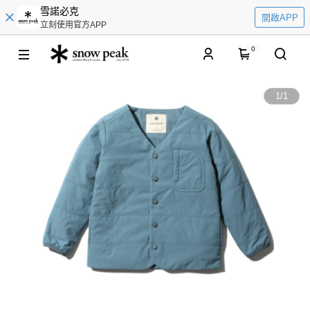
雪諾必克
開啟APP
立刻使用官方APP
0
1
/
1