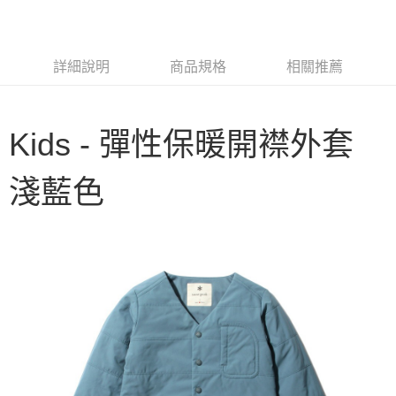
3 期 0 利率 每期
NT$1,616
21家銀行
6 期 0 利率 每期
NT$808
21家銀行
合作金庫商業銀行
第一商業銀行
華南商業銀行
彰化商業銀行
合作金庫商業銀行
第一商業銀行
LINE Pay
詳細說明
商品規格
相關推薦
上海商業儲蓄銀行
台北富邦商業銀行
華南商業銀行
彰化商業銀行
國泰世華商業銀行
兆豐國際商業銀行
Apple Pay
上海商業儲蓄銀行
台北富邦商業銀行
臺灣中小企業銀行
台中商業銀行
國泰世華商業銀行
兆豐國際商業銀行
匯豐（台灣）商業銀行
華泰商業銀行
Google Pay
Kids - 彈性保暖開襟外套
臺灣中小企業銀行
台中商業銀行
聯邦商業銀行
遠東國際商業銀行
匯豐（台灣）商業銀行
華泰商業銀行
AFTEE先享後付
元大商業銀行
永豐商業銀行
聯邦商業銀行
遠東國際商業銀行
淺藍色
玉山商業銀行
星展（台灣）商業銀行
相關說明
元大商業銀行
永豐商業銀行
台新國際商業銀行
中國信託商業銀行
【關於「AFTEE先享後付」】
玉山商業銀行
星展（台灣）商業銀行
台灣樂天信用卡公司
AFTEE先享後付是「在收到商品之後才付款」的支付方式。 讓您購物簡單
台新國際商業銀行
中國信託商業銀行
運送方式
便利好安心！
台灣樂天信用卡公司
１．簡單：不需註冊會員、不需綁卡、不需儲值。
宅配
２．便利：只要手機號碼，簡訊認證，即可結帳。
每筆NT$100，滿NT$2,000(含以上)免運費
３．安心：先確認商品／服務後，再付款。
【「AFTEE先享後付」結帳流程】
１．於結帳方式選擇「AFTEE先享後付」後，將跳轉至「AFTEE先享後付」
結帳頁面，進行簡訊認證並確認金額後，即可完成結帳。
２．訂單成立數日內，您將收到繳費通知簡訊。
３．收到繳費通知簡訊後14天內，點擊此簡訊中的連結，可透過四大超商／
ATM／網路銀行／等多元方式進行付款，方視為交易完成。