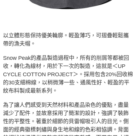
※ 請注意：結帳手續完成當下不需立刻繳費，但若您需要取消訂單，請聯絡
購買商品的店家。未經商家同意取消之訂單仍視為有效，需透過AFTEE先享
後付繳納相關費用。
※ 交易是否成功請以「AFTEE先享後付 」之結帳頁面顯示為準，若有關於
是否繳費成功／繳費後需取消欲退款等相關疑問，請聯繫「AFTEE先享後付
客戶支援中心」
https://netprotections.freshdesk.com/support/home
以立體形態保持優美輪廓。輕盈薄巧，可摺疊輕鬆攜
帶的漁夫帽。
【注意事項】
１．透過由恩沛科技股份有限公司提供之「AFTEE先享後付」服務完成之交
易，需依本服務之必要範圍內提供個人資料，並將交易相關給付款項請求債
Snow Peak的產品製造過程中，所有的削屑等都被回
權轉讓予恩沛科技股份有限公司。
收，轉化為線材，用於下一次的製造，這就是＜UP
２．關於個人資料處理事宜，請瀏覽以下網址：
https://aftee.tw/terms/#terms3
CYCLE COTTON PROJECT＞。採用包含20%回收棉
３．未成年的使用者請事先徵得法定代理人或監護人之同意方可使用
的30支細棉線，以稍微薄一些、通風性好、輕盈的平
「AFTEE先享後付」，若未經同意申辦者引起之損失，本公司不負相關責
任。
紋布料製成最新系列。
４．使用「AFTEE先享後付」時，將依據個別帳號之用戶狀況，依本公司即
時審查核予不同之上限額度；若仍有額度不足之情形，本公司將視審查結果
請求用戶進行身份認證。
為了讓人們感受到天然材料和產品染色的優點，盡量
５．嚴禁一人註冊多個帳號或使用他人資訊註冊。若發現惡意使用之情形，
減少了配件，並故意採用了簡潔的設計，強調了裝飾
恩沛科技股份有限公司將有權停止該用戶之使用額度並採取法律行動。
性的平整性。著重於細節的貝雷帽吸引人的目光。側
面的經典徽標刺繡與身生地和線的色彩相協調。背面