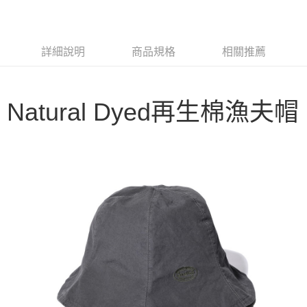
3 期 0 利率 每期
NT$760
21家銀行
6 期 0 利率 每期
NT$380
21家銀行
合作金庫商業銀行
第一商業銀行
華南商業銀行
彰化商業銀行
合作金庫商業銀行
第一商業銀行
LINE Pay
詳細說明
商品規格
相關推薦
上海商業儲蓄銀行
台北富邦商業銀行
華南商業銀行
彰化商業銀行
國泰世華商業銀行
兆豐國際商業銀行
Apple Pay
上海商業儲蓄銀行
台北富邦商業銀行
臺灣中小企業銀行
台中商業銀行
國泰世華商業銀行
兆豐國際商業銀行
匯豐（台灣）商業銀行
華泰商業銀行
Google Pay
Natural Dyed再生棉漁夫帽
臺灣中小企業銀行
台中商業銀行
聯邦商業銀行
遠東國際商業銀行
匯豐（台灣）商業銀行
華泰商業銀行
AFTEE先享後付
元大商業銀行
永豐商業銀行
聯邦商業銀行
遠東國際商業銀行
玉山商業銀行
星展（台灣）商業銀行
相關說明
元大商業銀行
永豐商業銀行
台新國際商業銀行
中國信託商業銀行
【關於「AFTEE先享後付」】
玉山商業銀行
星展（台灣）商業銀行
台灣樂天信用卡公司
AFTEE先享後付是「在收到商品之後才付款」的支付方式。 讓您購物簡單
台新國際商業銀行
中國信託商業銀行
運送方式
便利好安心！
台灣樂天信用卡公司
１．簡單：不需註冊會員、不需綁卡、不需儲值。
宅配
２．便利：只要手機號碼，簡訊認證，即可結帳。
每筆NT$100，滿NT$2,000(含以上)免運費
３．安心：先確認商品／服務後，再付款。
【「AFTEE先享後付」結帳流程】
１．於結帳方式選擇「AFTEE先享後付」後，將跳轉至「AFTEE先享後付」
結帳頁面，進行簡訊認證並確認金額後，即可完成結帳。
２．訂單成立數日內，您將收到繳費通知簡訊。
３．收到繳費通知簡訊後14天內，點擊此簡訊中的連結，可透過四大超商／
ATM／網路銀行／等多元方式進行付款，方視為交易完成。