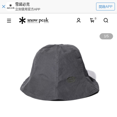
雪諾必克
開啟APP
立刻使用官方APP
0
1
/
5