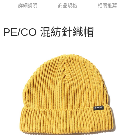
華南商業銀行
彰化商業銀行
合作金庫商業銀行
第一商業銀行
LINE Pay
詳細說明
商品規格
相關推薦
上海商業儲蓄銀行
台北富邦商業銀行
華南商業銀行
彰化商業銀行
國泰世華商業銀行
兆豐國際商業銀行
Apple Pay
上海商業儲蓄銀行
台北富邦商業銀行
臺灣中小企業銀行
台中商業銀行
國泰世華商業銀行
兆豐國際商業銀行
匯豐（台灣）商業銀行
華泰商業銀行
Google Pay
PE/CO 混紡針織帽
臺灣中小企業銀行
台中商業銀行
聯邦商業銀行
遠東國際商業銀行
匯豐（台灣）商業銀行
華泰商業銀行
AFTEE先享後付
元大商業銀行
永豐商業銀行
聯邦商業銀行
遠東國際商業銀行
玉山商業銀行
星展（台灣）商業銀行
相關說明
元大商業銀行
永豐商業銀行
台新國際商業銀行
中國信託商業銀行
【關於「AFTEE先享後付」】
玉山商業銀行
星展（台灣）商業銀行
台灣樂天信用卡公司
AFTEE先享後付是「在收到商品之後才付款」的支付方式。 讓您購物簡單
台新國際商業銀行
中國信託商業銀行
運送方式
便利好安心！
台灣樂天信用卡公司
１．簡單：不需註冊會員、不需綁卡、不需儲值。
宅配
２．便利：只要手機號碼，簡訊認證，即可結帳。
每筆NT$100，滿NT$2,000(含以上)免運費
３．安心：先確認商品／服務後，再付款。
【「AFTEE先享後付」結帳流程】
１．於結帳方式選擇「AFTEE先享後付」後，將跳轉至「AFTEE先享後付」
結帳頁面，進行簡訊認證並確認金額後，即可完成結帳。
２．訂單成立數日內，您將收到繳費通知簡訊。
３．收到繳費通知簡訊後14天內，點擊此簡訊中的連結，可透過四大超商／
ATM／網路銀行／等多元方式進行付款，方視為交易完成。
※ 請注意：結帳手續完成當下不需立刻繳費，但若您需要取消訂單，請聯絡
購買商品的店家。未經商家同意取消之訂單仍視為有效，需透過AFTEE先享
後付繳納相關費用。