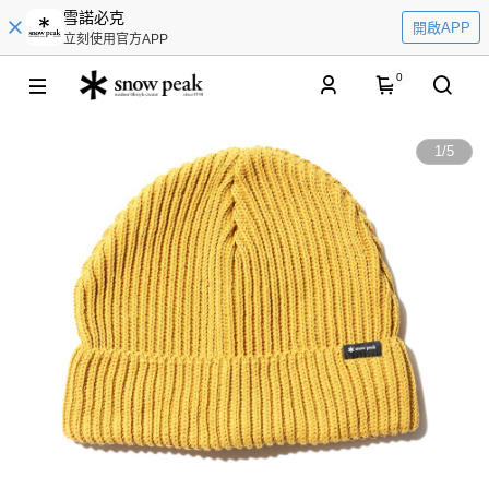
雪諾必克
開啟APP
立刻使用官方APP
0
1
/
5