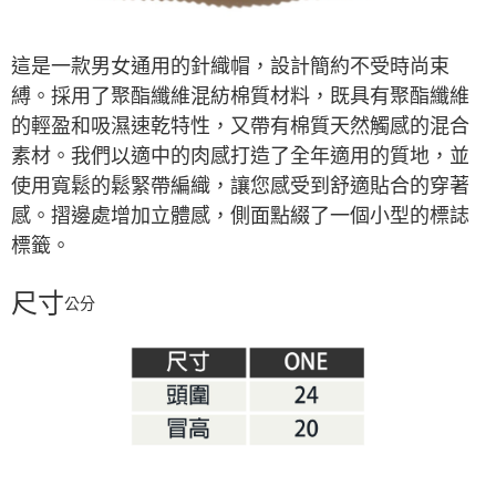
※ 交易是否成功請以「AFTEE先享後付 」之結帳頁面顯示為準，若有關於
是否繳費成功／繳費後需取消欲退款等相關疑問，請聯繫「AFTEE先享後付
客戶支援中心」
https://netprotections.freshdesk.com/support/home
這是一款男女通用的針織帽，設計簡約不受時尚束
縛。採用了聚酯纖維混紡棉質材料，既具有聚酯纖維
【注意事項】
１．透過由恩沛科技股份有限公司提供之「AFTEE先享後付」服務完成之交
的輕盈和吸濕速乾特性，又帶有棉質天然觸感的混合
易，需依本服務之必要範圍內提供個人資料，並將交易相關給付款項請求債
素材。我們以適中的肉感打造了全年適用的質地，並
權轉讓予恩沛科技股份有限公司。
２．關於個人資料處理事宜，請瀏覽以下網址：
使用寬鬆的鬆緊帶編織，讓您感受到舒適貼合的穿著
https://aftee.tw/terms/#terms3
感。摺邊處增加立體感，側面點綴了一個小型的標誌
３．未成年的使用者請事先徵得法定代理人或監護人之同意方可使用
「AFTEE先享後付」，若未經同意申辦者引起之損失，本公司不負相關責
標籤。
任。
４．使用「AFTEE先享後付」時，將依據個別帳號之用戶狀況，依本公司即
時審查核予不同之上限額度；若仍有額度不足之情形，本公司將視審查結果
尺寸
公分
請求用戶進行身份認證。
５．嚴禁一人註冊多個帳號或使用他人資訊註冊。若發現惡意使用之情形，
恩沛科技股份有限公司將有權停止該用戶之使用額度並採取法律行動。