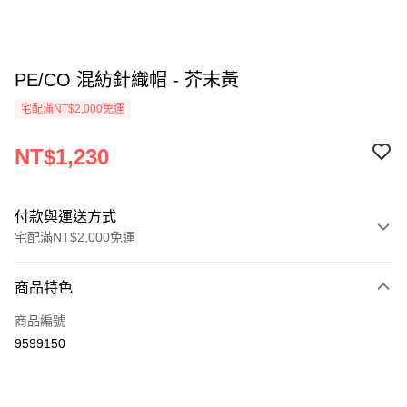
PE/CO 混紡針織帽 - 芥末黃
宅配滿NT$2,000免運
NT$1,230
付款與運送方式
宅配滿NT$2,000免運
付款方式
商品特色
信用卡一次付款
商品編號
信用卡分期付款
9599150
3 期 0 利率 每期
NT$410
21家銀行
6 期 0 利率 每期
NT$205
21家銀行
合作金庫商業銀行
第一商業銀行