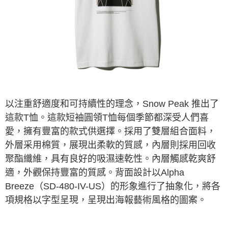
ATM／網路銀行／等多元方式進行付款，方視為交易完成。
※ 請注意：結帳手續完成當下不需立刻繳費，但若您需要取消訂單，請聯絡
購買商品的店家。未經商家同意取消之訂單仍視為有效，需透過AFTEE先享
後付繳納相關費用。
※ 交易是否成功請以「AFTEE先享後付 」之結帳頁面顯示為準，若有關於
是否繳費成功／繳費後需取消欲退款等相關疑問，請聯繫「AFTEE先享後付
客戶支援中心」
https://netprotections.freshdesk.com/support/home
【注意事項】
１．透過由恩沛科技股份有限公司提供之「AFTEE先享後付」服務完成之交
易，需依本服務之必要範圍內提供個人資料，並將交易相關給付款項請求債
以注重舒適度和可持續性的理念，Snow Peak 推出了
權轉讓予恩沛科技股份有限公司。
這款T恤。這款短袖圓領T恤每個季節都深受人們喜
２．關於個人資料處理事宜，請瀏覽以下網址：
https://aftee.tw/terms/#terms3
愛，擁有豐富的款式供選擇。採用了雙層組合面料，
３．未成年的使用者請事先徵得法定代理人或監護人之同意方可使用
外層采用棉質，展現出柔軟的質感，內層則採用回收
「AFTEE先享後付」，若未經同意申辦者引起之損失，本公司不負相關責
任。
聚酯纖維，具有良好的吸濕速乾性。內層觸感乾爽舒
４．使用「AFTEE先享後付」時，將依據個別帳號之用戶狀況，依本公司即
適，外觀保持豐富的質感。背面設計以Alpha
時審查核予不同之上限額度；若仍有額度不足之情形，本公司將視審查結果
請求用戶進行身份認證。
Breeze（SD-480-IV-US）的形象進行了抽象化，將各
５．嚴禁一人註冊多個帳號或使用他人資訊註冊。若發現惡意使用之情形，
項規格以字型呈現，呈現出海報藝術風格的圖案。
恩沛科技股份有限公司將有權停止該用戶之使用額度並採取法律行動。