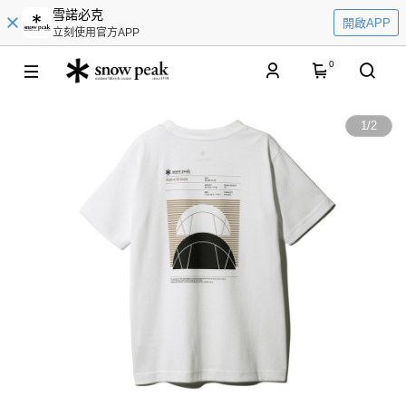
雪諾必克
開啟APP
立刻使用官方APP
0
1
/
2