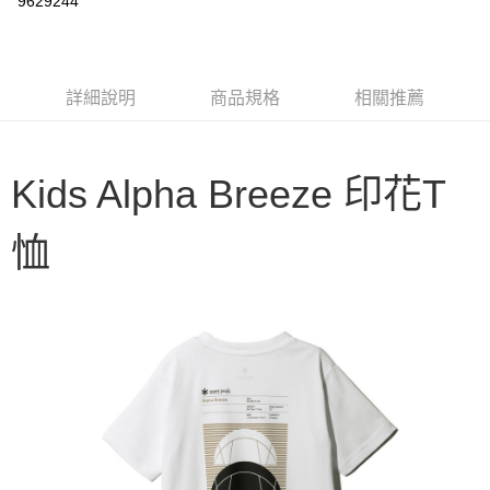
9629244
3 期 0 利率 每期
NT$268
21家銀行
6 期 0 利率 每期
NT$134
21家銀行
合作金庫商業銀行
第一商業銀行
華南商業銀行
彰化商業銀行
合作金庫商業銀行
第一商業銀行
LINE Pay
詳細說明
商品規格
相關推薦
上海商業儲蓄銀行
台北富邦商業銀行
華南商業銀行
彰化商業銀行
國泰世華商業銀行
兆豐國際商業銀行
Apple Pay
上海商業儲蓄銀行
台北富邦商業銀行
臺灣中小企業銀行
台中商業銀行
國泰世華商業銀行
兆豐國際商業銀行
匯豐（台灣）商業銀行
華泰商業銀行
Google Pay
Kids Alpha Breeze 印花T
臺灣中小企業銀行
台中商業銀行
聯邦商業銀行
遠東國際商業銀行
匯豐（台灣）商業銀行
華泰商業銀行
AFTEE先享後付
元大商業銀行
永豐商業銀行
聯邦商業銀行
遠東國際商業銀行
恤
玉山商業銀行
星展（台灣）商業銀行
相關說明
元大商業銀行
永豐商業銀行
台新國際商業銀行
中國信託商業銀行
【關於「AFTEE先享後付」】
玉山商業銀行
星展（台灣）商業銀行
台灣樂天信用卡公司
AFTEE先享後付是「在收到商品之後才付款」的支付方式。 讓您購物簡單
台新國際商業銀行
中國信託商業銀行
運送方式
便利好安心！
台灣樂天信用卡公司
１．簡單：不需註冊會員、不需綁卡、不需儲值。
宅配
２．便利：只要手機號碼，簡訊認證，即可結帳。
每筆NT$100，滿NT$2,000(含以上)免運費
３．安心：先確認商品／服務後，再付款。
【「AFTEE先享後付」結帳流程】
１．於結帳方式選擇「AFTEE先享後付」後，將跳轉至「AFTEE先享後付」
結帳頁面，進行簡訊認證並確認金額後，即可完成結帳。
２．訂單成立數日內，您將收到繳費通知簡訊。
３．收到繳費通知簡訊後14天內，點擊此簡訊中的連結，可透過四大超商／