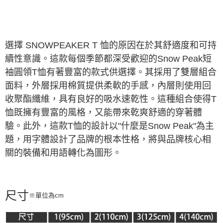
ATM／網路銀行／等多元方式進行付款，方視為交易完成。
※ 請注意：結帳手續完成當下不需立刻繳費，但若您需要取消訂單，請聯絡
購買商品的店家。未經商家同意取消之訂單仍視為有效，需透過AFTEE先享
後付繳納相關費用。
※ 交易是否成功請以「AFTEE先享後付 」之結帳頁面顯示為準，若有關於
選擇 SNOWPEAKER T 恤的原因在於其舒適度和可持
是否繳費成功／繳費後需取消欲退款等相關疑問，請聯繫「AFTEE先享後付
續性意識。這款每個季節都深受歡迎的Snow Peak短
客戶支援中心」
https://netprotections.freshdesk.com/support/home
袖圓領T恤有著豐富的款式供選擇。其採用了雙層組合
【注意事項】
面料，外層採用棉質提供柔軟的手感，內層則使用回
１．透過由恩沛科技股份有限公司提供之「AFTEE先享後付」服務完成之交
易，需依本服務之必要範圍內提供個人資料，並將交易相關給付款項請求債
收聚酯纖維，具有良好的吸水速乾性。這種組合使得T
權轉讓予恩沛科技股份有限公司。
恤既擁有豐富的風格，又能帶來乾爽舒適的穿著體
２．關於個人資料處理事宜，請瀏覽以下網址：
https://aftee.tw/terms/#terms3
驗。此外，這款T恤的設計以"什麼是Snow Peak"為主
３．未成年的使用者請事先徵得法定代理人或監護人之同意方可使用
題，用字體設計了品牌的根本性格，將與品牌核心相
「AFTEE先享後付」，若未經同意申辦者引起之損失，本公司不負相關責
任。
關的裝備和用語轉化為圖形。
４．使用「AFTEE先享後付」時，將依據個別帳號之用戶狀況，依本公司即
時審查核予不同之上限額度；若仍有額度不足之情形，本公司將視審查結果
請求用戶進行身份認證。
５．嚴禁一人註冊多個帳號或使用他人資訊註冊。若發現惡意使用之情形，
尺寸
恩沛科技股份有限公司將有權停止該用戶之使用額度並採取法律行動。
※單位為cm