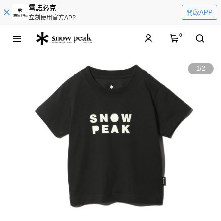
雪諾必克
開啟APP
立刻使用官方APP
0
1
/
2