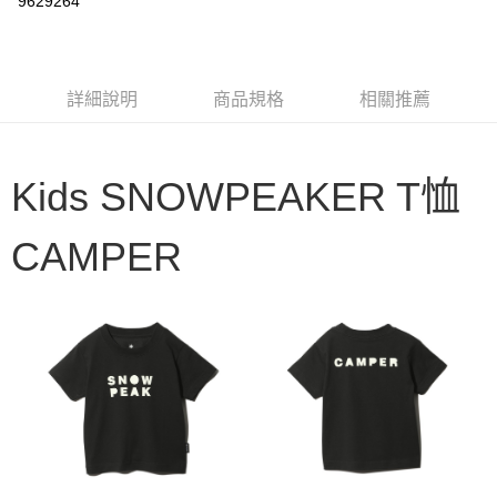
9629264
3 期 0 利率 每期
NT$268
21家銀行
6 期 0 利率 每期
NT$134
21家銀行
合作金庫商業銀行
第一商業銀行
華南商業銀行
彰化商業銀行
合作金庫商業銀行
第一商業銀行
LINE Pay
詳細說明
商品規格
相關推薦
上海商業儲蓄銀行
台北富邦商業銀行
華南商業銀行
彰化商業銀行
國泰世華商業銀行
兆豐國際商業銀行
Apple Pay
上海商業儲蓄銀行
台北富邦商業銀行
臺灣中小企業銀行
台中商業銀行
國泰世華商業銀行
兆豐國際商業銀行
匯豐（台灣）商業銀行
華泰商業銀行
Google Pay
Kids SNOWPEAKER T恤
臺灣中小企業銀行
台中商業銀行
聯邦商業銀行
遠東國際商業銀行
匯豐（台灣）商業銀行
華泰商業銀行
AFTEE先享後付
元大商業銀行
永豐商業銀行
聯邦商業銀行
遠東國際商業銀行
CAMPER
玉山商業銀行
星展（台灣）商業銀行
相關說明
元大商業銀行
永豐商業銀行
台新國際商業銀行
中國信託商業銀行
【關於「AFTEE先享後付」】
玉山商業銀行
星展（台灣）商業銀行
台灣樂天信用卡公司
AFTEE先享後付是「在收到商品之後才付款」的支付方式。 讓您購物簡單
台新國際商業銀行
中國信託商業銀行
運送方式
便利好安心！
台灣樂天信用卡公司
１．簡單：不需註冊會員、不需綁卡、不需儲值。
宅配
２．便利：只要手機號碼，簡訊認證，即可結帳。
每筆NT$100，滿NT$2,000(含以上)免運費
３．安心：先確認商品／服務後，再付款。
【「AFTEE先享後付」結帳流程】
１．於結帳方式選擇「AFTEE先享後付」後，將跳轉至「AFTEE先享後付」
結帳頁面，進行簡訊認證並確認金額後，即可完成結帳。
２．訂單成立數日內，您將收到繳費通知簡訊。
３．收到繳費通知簡訊後14天內，點擊此簡訊中的連結，可透過四大超商／