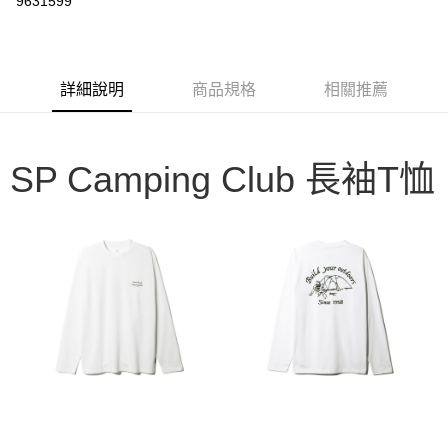
9631599
3 期 0 利率 每期
NT$394
21家銀行
6 期 0 利率 每期
NT$197
21家銀行
合作金庫商業銀行
第一商業銀行
華南商業銀行
彰化商業銀行
合作金庫商業銀行
第一商業銀行
LINE Pay
詳細說明
商品規格
相關推薦
上海商業儲蓄銀行
台北富邦商業銀行
華南商業銀行
彰化商業銀行
國泰世華商業銀行
兆豐國際商業銀行
Apple Pay
上海商業儲蓄銀行
台北富邦商業銀行
臺灣中小企業銀行
台中商業銀行
國泰世華商業銀行
兆豐國際商業銀行
匯豐（台灣）商業銀行
華泰商業銀行
Google Pay
臺灣中小企業銀行
台中商業銀行
SP Camping Club 長袖T恤
聯邦商業銀行
遠東國際商業銀行
匯豐（台灣）商業銀行
華泰商業銀行
AFTEE先享後付
元大商業銀行
永豐商業銀行
聯邦商業銀行
遠東國際商業銀行
玉山商業銀行
星展（台灣）商業銀行
相關說明
元大商業銀行
永豐商業銀行
台新國際商業銀行
中國信託商業銀行
【關於「AFTEE先享後付」】
玉山商業銀行
星展（台灣）商業銀行
台灣樂天信用卡公司
AFTEE先享後付是「在收到商品之後才付款」的支付方式。 讓您購物簡單
台新國際商業銀行
中國信託商業銀行
運送方式
便利好安心！
台灣樂天信用卡公司
１．簡單：不需註冊會員、不需綁卡、不需儲值。
宅配
２．便利：只要手機號碼，簡訊認證，即可結帳。
每筆NT$100，滿NT$2,000(含以上)免運費
３．安心：先確認商品／服務後，再付款。
【「AFTEE先享後付」結帳流程】
１．於結帳方式選擇「AFTEE先享後付」後，將跳轉至「AFTEE先享後付」
結帳頁面，進行簡訊認證並確認金額後，即可完成結帳。
２．訂單成立數日內，您將收到繳費通知簡訊。
３．收到繳費通知簡訊後14天內，點擊此簡訊中的連結，可透過四大超商／