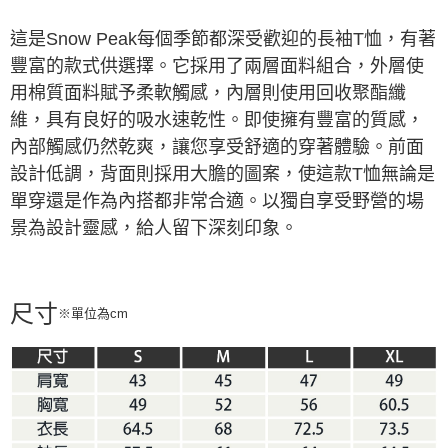
ATM／網路銀行／等多元方式進行付款，方視為交易完成。
※ 請注意：結帳手續完成當下不需立刻繳費，但若您需要取消訂單，請聯絡
這是Snow Peak每個季節都深受歡迎的長袖T恤，有著
購買商品的店家。未經商家同意取消之訂單仍視為有效，需透過AFTEE先享
豐富的款式供選擇。它採用了兩層面料組合，外層使
後付繳納相關費用。
※ 交易是否成功請以「AFTEE先享後付 」之結帳頁面顯示為準，若有關於
用棉質面料賦予柔軟觸感，內層則使用回收聚酯纖
是否繳費成功／繳費後需取消欲退款等相關疑問，請聯繫「AFTEE先享後付
維，具有良好的吸水速乾性。即使擁有豐富的質感，
客戶支援中心」
https://netprotections.freshdesk.com/support/home
內部觸感仍然乾爽，讓您享受舒適的穿著體驗。前面
【注意事項】
設計低調，背面則採用大膽的圖案，使這款T恤無論是
１．透過由恩沛科技股份有限公司提供之「AFTEE先享後付」服務完成之交
易，需依本服務之必要範圍內提供個人資料，並將交易相關給付款項請求債
單穿還是作為內搭都非常合適。以獨自享受野營的場
權轉讓予恩沛科技股份有限公司。
景為設計靈感，給人留下深刻印象。
２．關於個人資料處理事宜，請瀏覽以下網址：
https://aftee.tw/terms/#terms3
３．未成年的使用者請事先徵得法定代理人或監護人之同意方可使用
「AFTEE先享後付」，若未經同意申辦者引起之損失，本公司不負相關責
任。
尺寸
※單位為cm
４．使用「AFTEE先享後付」時，將依據個別帳號之用戶狀況，依本公司即
時審查核予不同之上限額度；若仍有額度不足之情形，本公司將視審查結果
請求用戶進行身份認證。
５．嚴禁一人註冊多個帳號或使用他人資訊註冊。若發現惡意使用之情形，
恩沛科技股份有限公司將有權停止該用戶之使用額度並採取法律行動。