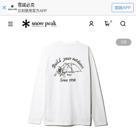
雪諾必克
開啟APP
立刻使用官方APP
0
1
/
9