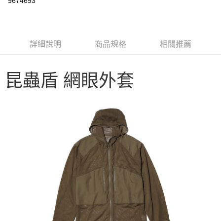
9674693
3 期 0 利率 每期
NT$1,432
21家銀行
6 期 0 利率 每期
NT$716
21家銀行
合作金庫商業銀行
第一商業銀行
華南商業銀行
彰化商業銀行
合作金庫商業銀行
第一商業銀行
LINE Pay
詳細說明
商品規格
相關推薦
上海商業儲蓄銀行
台北富邦商業銀行
華南商業銀行
彰化商業銀行
國泰世華商業銀行
兆豐國際商業銀行
Apple Pay
上海商業儲蓄銀行
台北富邦商業銀行
臺灣中小企業銀行
台中商業銀行
國泰世華商業銀行
兆豐國際商業銀行
昆蟲盾 網眼外套
匯豐（台灣）商業銀行
華泰商業銀行
Google Pay
臺灣中小企業銀行
台中商業銀行
聯邦商業銀行
遠東國際商業銀行
匯豐（台灣）商業銀行
華泰商業銀行
AFTEE先享後付
元大商業銀行
永豐商業銀行
聯邦商業銀行
遠東國際商業銀行
玉山商業銀行
星展（台灣）商業銀行
相關說明
元大商業銀行
永豐商業銀行
台新國際商業銀行
中國信託商業銀行
【關於「AFTEE先享後付」】
玉山商業銀行
星展（台灣）商業銀行
台灣樂天信用卡公司
AFTEE先享後付是「在收到商品之後才付款」的支付方式。 讓您購物簡單
台新國際商業銀行
中國信託商業銀行
運送方式
便利好安心！
台灣樂天信用卡公司
１．簡單：不需註冊會員、不需綁卡、不需儲值。
宅配
２．便利：只要手機號碼，簡訊認證，即可結帳。
每筆NT$100，滿NT$2,000(含以上)免運費
３．安心：先確認商品／服務後，再付款。
【「AFTEE先享後付」結帳流程】
１．於結帳方式選擇「AFTEE先享後付」後，將跳轉至「AFTEE先享後付」
結帳頁面，進行簡訊認證並確認金額後，即可完成結帳。
２．訂單成立數日內，您將收到繳費通知簡訊。
３．收到繳費通知簡訊後14天內，點擊此簡訊中的連結，可透過四大超商／