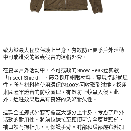
ATM／網路銀行／等多元方式進行付款，方視為交易完成。
※ 請注意：結帳手續完成當下不需立刻繳費，但若您需要取消訂單，請聯絡
購買商品的店家。未經商家同意取消之訂單仍視為有效，需透過AFTEE先享
後付繳納相關費用。
※ 交易是否成功請以「AFTEE先享後付 」之結帳頁面顯示為準，若有關於
是否繳費成功／繳費後需取消欲退款等相關疑問，請聯繫「AFTEE先享後付
客戶支援中心」
https://netprotections.freshdesk.com/support/home
【注意事項】
致力於最大程度保護上半身，有效防止夏季戶外活動
１．透過由恩沛科技股份有限公司提供之「AFTEE先享後付」服務完成之交
中可能遭受的蚊蟲侵害的連帽外套。
易，需依本服務之必要範圍內提供個人資料，並將交易相關給付款項請求債
權轉讓予恩沛科技股份有限公司。
２．關於個人資料處理事宜，請瀏覽以下網址：
在夏季戶外活動中，不可或缺的Snow Peak經典款
https://aftee.tw/terms/#terms3
「Insect Shield」，廣泛採用網眼材料，實現卓越通風
３．未成年的使用者請事先徵得法定代理人或監護人之同意方可使用
「AFTEE先享後付」，若未經同意申辦者引起之損失，本公司不負相關責
性。所有材料均使用環保的100%回收聚酯纖維。採用
任。
米國陸軍證實的防蚊處理，有效防止蚊蟲入侵。此
４．使用「AFTEE先享後付」時，將依據個別帳號之用戶狀況，依本公司即
時審查核予不同之上限額度；若仍有額度不足之情形，本公司將視審查結果
外，這種效果還具有良好的洗滌耐久性。
請求用戶進行身份認證。
５．嚴禁一人註冊多個帳號或使用他人資訊註冊。若發現惡意使用之情形，
這款全拉鍊式外套可覆蓋大部分上半身，考慮了戶外
恩沛科技股份有限公司將有權停止該用戶之使用額度並採取法律行動。
活動的耐用性。將前拉鍊拉至頭頂可完全覆蓋頭部，
袖口設有拇指孔，可保護手背。肘部和肩部經布料加