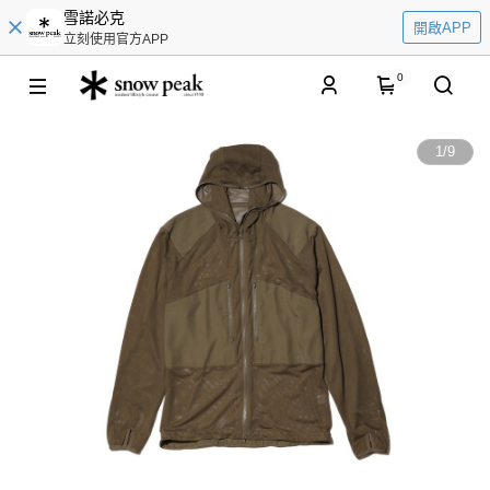
雪諾必克
開啟APP
立刻使用官方APP
0
1
/
9