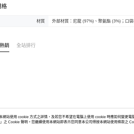
交易，需
規格
求債權轉
２．關於
https://aft
材質
外部材質：尼龍 (97%)、聚氨酯 (3%)；口袋
３．未成
「AFTE
任。
４．使用「
熱銷
全站排行
即時審查
結果請求
５．嚴禁
形，恩沛
動。
本網站使用 cookie 方式之詳情，及若您不希望在電腦上使用 cookie 時應如何變更電腦的
」之 Cookie 聲明。您繼續使用本網站即表示您同意本公司得按本網站使用條款之 Coo
關於我們
客服資訊
品牌故事
購物說明