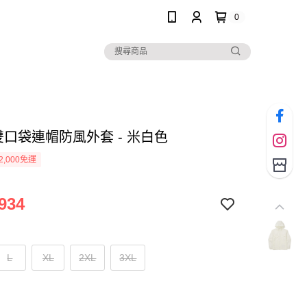
0
t]雙口袋連帽防風外套 - 米白色
2,000免運
934
L
XL
2XL
3XL