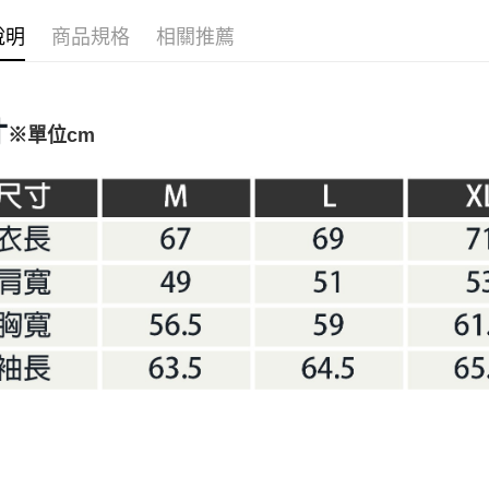
聯邦商
匯豐（
AFTEE先
元大商
聯邦商
說明
商品規格
相關推薦
玉山商
相關說明
元大商
【關於「A
台新國
玉山商
AFTEE
台灣樂
台新國
便利好安
運送方式
台灣樂
寸
１．簡單
※單位cm
２．便利
宅配
３．安心
每筆NT$1
【「AFT
１．於結帳
付」結帳
２．訂單
３．收到繳
／ATM／
※ 請注意
絡購買商品
先享後付
※ 交易是
是否繳費成
付客戶支
【注意事
１．透過由