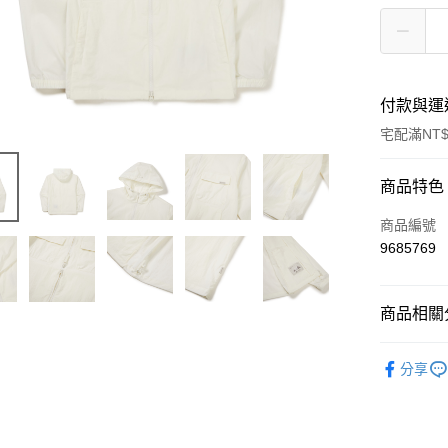
付款與運
宅配滿NT$
付款方式
商品特色
信用卡一
商品編號
9685769
信用卡分
3 期 
商品相關分
6 期 
合作金
華南商
Outdoor 
合作金
LINE Pay
上海商
分享
華南商
國泰世
Apple Pay
上海商
臺灣中
國泰世
匯豐（
Google Pa
臺灣中