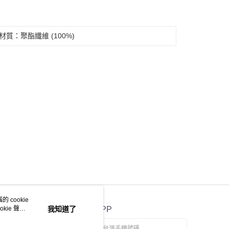
依本服務之必要範圍內提供個人資料，並將交易相關給付款項請
讓予恩沛科技股份有限公司。
個人資料處理事宜，請瀏覽以下網址：
ee.tw/terms/#terms3
材質：聚酯纖維 (100%)
年的使用者請事先徵得法定代理人或監護人之同意方可使用
E先享後付」，若未經同意申辦者引起之損失，本公司不負相關責
AFTEE先享後付」時，將依據個別帳號之用戶狀況，依本公司
核予不同之上限額度；若仍有額度不足之情形，本公司將視審查
用戶進行身份認證。
一人註冊多個帳號或使用他人資訊註冊。若發現惡意使用之情
科技股份有限公司將有權停止該用戶之使用額度並採取法律行
 cookie
kie 聲明
我知道了
官方APP