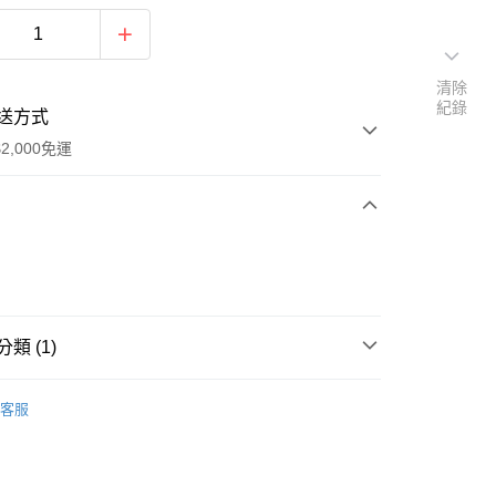
清除
紀錄
送方式
2,000免運
次付款
期付款
0 利率 每期
NT$978
21家銀行
類 (1)
0 利率 每期
NT$489
21家銀行
庫商業銀行
第一商業銀行
業銀行
彰化商業銀行
Life Active - 韓國服飾系列
外套系列
庫商業銀行
第一商業銀行
業儲蓄銀行
台北富邦商業銀行
客服
業銀行
彰化商業銀行
華商業銀行
兆豐國際商業銀行
業儲蓄銀行
台北富邦商業銀行
小企業銀行
台中商業銀行
華商業銀行
兆豐國際商業銀行
台灣）商業銀行
華泰商業銀行
y
小企業銀行
台中商業銀行