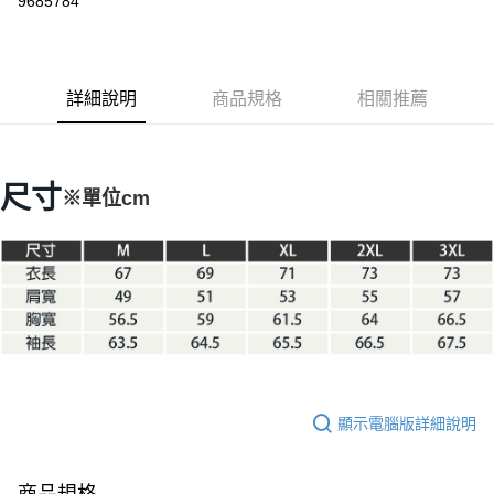
9685784
3 期 0 利率 每期
NT$978
21家銀行
6 期 0 利率 每期
NT$489
21家銀行
合作金庫商業銀行
第一商業銀行
華南商業銀行
彰化商業銀行
合作金庫商業銀行
第一商業銀行
LINE Pay
詳細說明
商品規格
相關推薦
上海商業儲蓄銀行
台北富邦商業銀行
華南商業銀行
彰化商業銀行
國泰世華商業銀行
兆豐國際商業銀行
Apple Pay
上海商業儲蓄銀行
台北富邦商業銀行
臺灣中小企業銀行
台中商業銀行
國泰世華商業銀行
兆豐國際商業銀行
匯豐（台灣）商業銀行
華泰商業銀行
Google Pay
臺灣中小企業銀行
台中商業銀行
尺寸
※單位cm
聯邦商業銀行
遠東國際商業銀行
匯豐（台灣）商業銀行
華泰商業銀行
AFTEE先享後付
元大商業銀行
永豐商業銀行
聯邦商業銀行
遠東國際商業銀行
玉山商業銀行
星展（台灣）商業銀行
相關說明
元大商業銀行
永豐商業銀行
台新國際商業銀行
中國信託商業銀行
【關於「AFTEE先享後付」】
玉山商業銀行
星展（台灣）商業銀行
台灣樂天信用卡公司
AFTEE先享後付是「在收到商品之後才付款」的支付方式。 讓您購物簡單
台新國際商業銀行
中國信託商業銀行
運送方式
便利好安心！
台灣樂天信用卡公司
１．簡單：不需註冊會員、不需綁卡、不需儲值。
宅配
２．便利：只要手機號碼，簡訊認證，即可結帳。
每筆NT$100，滿NT$2,000(含以上)免運費
３．安心：先確認商品／服務後，再付款。
【「AFTEE先享後付」結帳流程】
顯示電腦版詳細說明
１．於結帳方式選擇「AFTEE先享後付」後，將跳轉至「AFTEE先享後付」
結帳頁面，進行簡訊認證並確認金額後，即可完成結帳。
２．訂單成立數日內，您將收到繳費通知簡訊。
３．收到繳費通知簡訊後14天內，點擊此簡訊中的連結，可透過四大超商／