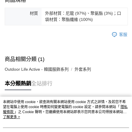
商品規格
ATM／網路銀行／等多元方式進行付款，方視為交易完成。
※ 請注意：結帳手續完成當下不需立刻繳費，但若您需要取消訂單，請聯絡
材質
外部材質：尼龍 (97%)、聚氨酯 (3%)；口
購買商品的店家。未經商家同意取消之訂單仍視為有效，需透過AFTEE先享
袋材質：聚酯纖維 (100%)
後付繳納相關費用。
※ 交易是否成功請以「AFTEE先享後付 」之結帳頁面顯示為準，若有關於
是否繳費成功／繳費後需取消欲退款等相關疑問，請聯繫「AFTEE先享後付
客服
客戶支援中心」
https://netprotections.freshdesk.com/support/home
【注意事項】
１．透過由恩沛科技股份有限公司提供之「AFTEE先享後付」服務完成之交
易，需依本服務之必要範圍內提供個人資料，並將交易相關給付款項請求債
商品相關分類 (1)
權轉讓予恩沛科技股份有限公司。
２．關於個人資料處理事宜，請瀏覽以下網址：
Outdoor Life Active - 韓國服飾系列
外套系列
https://aftee.tw/terms/#terms3
３．未成年的使用者請事先徵得法定代理人或監護人之同意方可使用
本分類熱銷
全站排行
「AFTEE先享後付」，若未經同意申辦者引起之損失，本公司不負相關責
任。
４．使用「AFTEE先享後付」時，將依據個別帳號之用戶狀況，依本公司即
時審查核予不同之上限額度；若仍有額度不足之情形，本公司將視審查結果
本網站中使用 cookie，欲查詢有關本網站使用 cookie 方式之詳情，及若您不希
請求用戶進行身份認證。
熱門標籤
望在電腦上使用 cookie 時應如何變更電腦的 cookie 設定，請參閱本網站「
隱私
５．嚴禁一人註冊多個帳號或使用他人資訊註冊。若發現惡意使用之情形，
權條款
」之 Cookie 聲明。您繼續使用本網站即表示您同意本公司得按本網站使
恩沛科技股份有限公司將有權停止該用戶之使用額度並採取法律行動。
用條款之 Cookie 聲明使用 cookie。
了解更多 >