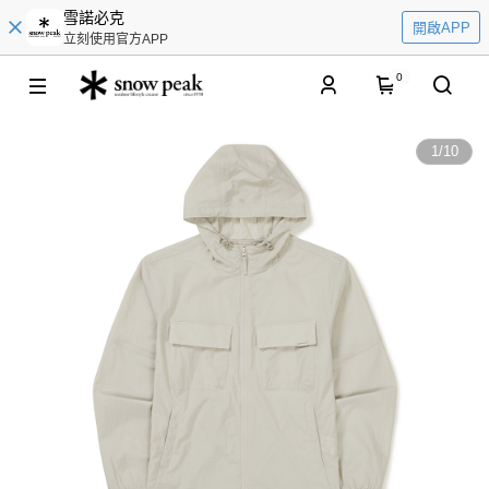
雪諾必克
開啟APP
立刻使用官方APP
0
1
/
10