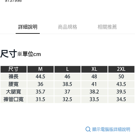
9737998
3 期 0 利率 每期
NT$398
21家銀行
6 期 0 利率 每期
NT$199
21家銀行
合作金庫商業銀行
第一商業銀行
華南商業銀行
彰化商業銀行
合作金庫商業銀行
第一商業銀行
LINE Pay
詳細說明
商品規格
相關推薦
上海商業儲蓄銀行
台北富邦商業銀行
華南商業銀行
彰化商業銀行
國泰世華商業銀行
兆豐國際商業銀行
Apple Pay
上海商業儲蓄銀行
台北富邦商業銀行
臺灣中小企業銀行
台中商業銀行
國泰世華商業銀行
兆豐國際商業銀行
匯豐（台灣）商業銀行
華泰商業銀行
Google Pay
臺灣中小企業銀行
台中商業銀行
尺寸
※單位cm
聯邦商業銀行
遠東國際商業銀行
匯豐（台灣）商業銀行
華泰商業銀行
AFTEE先享後付
元大商業銀行
永豐商業銀行
聯邦商業銀行
遠東國際商業銀行
玉山商業銀行
星展（台灣）商業銀行
相關說明
元大商業銀行
永豐商業銀行
台新國際商業銀行
中國信託商業銀行
【關於「AFTEE先享後付」】
玉山商業銀行
星展（台灣）商業銀行
台灣樂天信用卡公司
AFTEE先享後付是「在收到商品之後才付款」的支付方式。 讓您購物簡單
台新國際商業銀行
中國信託商業銀行
運送方式
便利好安心！
台灣樂天信用卡公司
１．簡單：不需註冊會員、不需綁卡、不需儲值。
宅配
２．便利：只要手機號碼，簡訊認證，即可結帳。
每筆NT$100，滿NT$2,000(含以上)免運費
３．安心：先確認商品／服務後，再付款。
【「AFTEE先享後付」結帳流程】
１．於結帳方式選擇「AFTEE先享後付」後，將跳轉至「AFTEE先享後付」
結帳頁面，進行簡訊認證並確認金額後，即可完成結帳。
２．訂單成立數日內，您將收到繳費通知簡訊。
顯示電腦版詳細說明
３．收到繳費通知簡訊後14天內，點擊此簡訊中的連結，可透過四大超商／