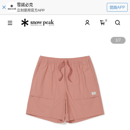
雪諾必克
開啟APP
立刻使用官方APP
0
1
/
7