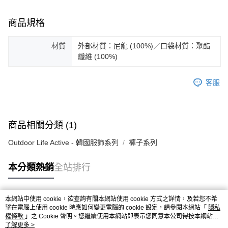
ATM／網路銀行／等多元方式進行付款，方視為交易完成。
※ 請注意：結帳手續完成當下不需立刻繳費，但若您需要取消訂單，請聯絡
商品規格
購買商品的店家。未經商家同意取消之訂單仍視為有效，需透過AFTEE先享
後付繳納相關費用。
※ 交易是否成功請以「AFTEE先享後付 」之結帳頁面顯示為準，若有關於
材質
外部材質：尼龍 (100%)／口袋材質：聚酯
是否繳費成功／繳費後需取消欲退款等相關疑問，請聯繫「AFTEE先享後付
纖維 (100%)
客戶支援中心」
https://netprotections.freshdesk.com/support/home
【注意事項】
客服
１．透過由恩沛科技股份有限公司提供之「AFTEE先享後付」服務完成之交
易，需依本服務之必要範圍內提供個人資料，並將交易相關給付款項請求債
權轉讓予恩沛科技股份有限公司。
２．關於個人資料處理事宜，請瀏覽以下網址：
商品相關分類 (1)
https://aftee.tw/terms/#terms3
３．未成年的使用者請事先徵得法定代理人或監護人之同意方可使用
Outdoor Life Active - 韓國服飾系列
褲子系列
「AFTEE先享後付」，若未經同意申辦者引起之損失，本公司不負相關責
任。
４．使用「AFTEE先享後付」時，將依據個別帳號之用戶狀況，依本公司即
本分類熱銷
全站排行
時審查核予不同之上限額度；若仍有額度不足之情形，本公司將視審查結果
請求用戶進行身份認證。
５．嚴禁一人註冊多個帳號或使用他人資訊註冊。若發現惡意使用之情形，
本網站中使用 cookie，欲查詢有關本網站使用 cookie 方式之詳情，及若您不希
恩沛科技股份有限公司將有權停止該用戶之使用額度並採取法律行動。
熱門標籤
望在電腦上使用 cookie 時應如何變更電腦的 cookie 設定，請參閱本網站「
隱私
權條款
」之 Cookie 聲明。您繼續使用本網站即表示您同意本公司得按本網站使
用條款之 Cookie 聲明使用 cookie。
了解更多 >