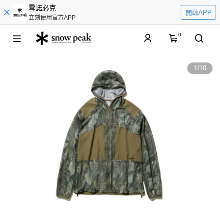
雪諾必克
開啟APP
立刻使用官方APP
0
1
/
10