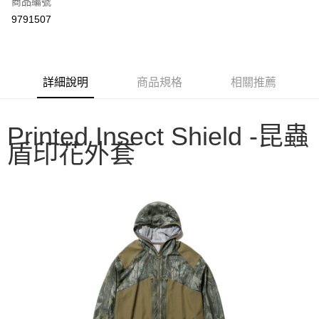
商品編號
信用卡分期付款
9791507
3 期 0 利率 每期
NT$1,490
21家銀行
6 期 0 利率 每期
NT$745
21家銀行
合作金庫商業銀行
第一商業銀行
華南商業銀行
彰化商業銀行
合作金庫商業銀行
第一商業銀行
LINE Pay
詳細說明
商品規格
相關推薦
上海商業儲蓄銀行
台北富邦商業銀行
華南商業銀行
彰化商業銀行
國泰世華商業銀行
兆豐國際商業銀行
Apple Pay
上海商業儲蓄銀行
台北富邦商業銀行
臺灣中小企業銀行
台中商業銀行
國泰世華商業銀行
兆豐國際商業銀行
Printed Insect Shield -昆蟲
匯豐（台灣）商業銀行
華泰商業銀行
Google Pay
臺灣中小企業銀行
台中商業銀行
盾印花外套
聯邦商業銀行
遠東國際商業銀行
匯豐（台灣）商業銀行
華泰商業銀行
AFTEE先享後付
元大商業銀行
永豐商業銀行
聯邦商業銀行
遠東國際商業銀行
玉山商業銀行
星展（台灣）商業銀行
相關說明
元大商業銀行
永豐商業銀行
台新國際商業銀行
中國信託商業銀行
【關於「AFTEE先享後付」】
玉山商業銀行
星展（台灣）商業銀行
台灣樂天信用卡公司
AFTEE先享後付是「在收到商品之後才付款」的支付方式。 讓您購物簡單
台新國際商業銀行
中國信託商業銀行
運送方式
便利好安心！
台灣樂天信用卡公司
１．簡單：不需註冊會員、不需綁卡、不需儲值。
宅配
２．便利：只要手機號碼，簡訊認證，即可結帳。
每筆NT$100，滿NT$2,000(含以上)免運費
３．安心：先確認商品／服務後，再付款。
【「AFTEE先享後付」結帳流程】
１．於結帳方式選擇「AFTEE先享後付」後，將跳轉至「AFTEE先享後付」
結帳頁面，進行簡訊認證並確認金額後，即可完成結帳。