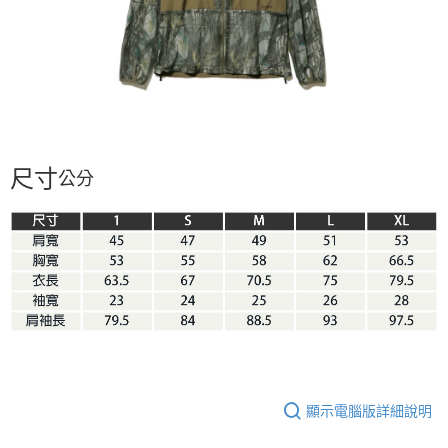
２．訂單成立數日內，您將收到繳費通知簡訊。
３．收到繳費通知簡訊後14天內，點擊此簡訊中的連結，可透過四大超商／
ATM／網路銀行／等多元方式進行付款，方視為交易完成。
※ 請注意：結帳手續完成當下不需立刻繳費，但若您需要取消訂單，請聯絡
購買商品的店家。未經商家同意取消之訂單仍視為有效，需透過AFTEE先享
後付繳納相關費用。
※ 交易是否成功請以「AFTEE先享後付 」之結帳頁面顯示為準，若有關於
是否繳費成功／繳費後需取消欲退款等相關疑問，請聯繫「AFTEE先享後付
客戶支援中心」
https://netprotections.freshdesk.com/support/home
尺寸
公分
【注意事項】
１．透過由恩沛科技股份有限公司提供之「AFTEE先享後付」服務完成之交
易，需依本服務之必要範圍內提供個人資料，並將交易相關給付款項請求債
權轉讓予恩沛科技股份有限公司。
２．關於個人資料處理事宜，請瀏覽以下網址：
https://aftee.tw/terms/#terms3
３．未成年的使用者請事先徵得法定代理人或監護人之同意方可使用
「AFTEE先享後付」，若未經同意申辦者引起之損失，本公司不負相關責
任。
４．使用「AFTEE先享後付」時，將依據個別帳號之用戶狀況，依本公司即
時審查核予不同之上限額度；若仍有額度不足之情形，本公司將視審查結果
請求用戶進行身份認證。
５．嚴禁一人註冊多個帳號或使用他人資訊註冊。若發現惡意使用之情形，
顯示電腦版詳細說明
恩沛科技股份有限公司將有權停止該用戶之使用額度並採取法律行動。