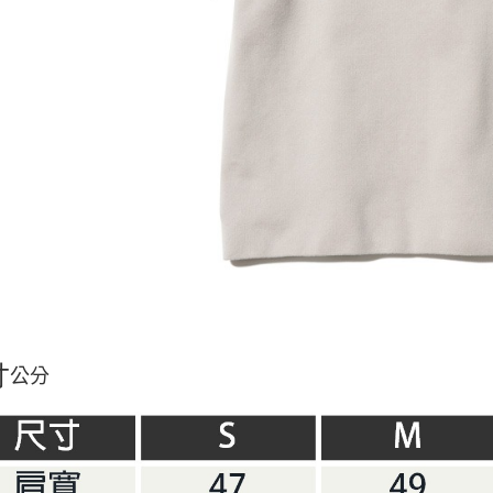
交易，需
求債權轉
２．關於
https://aft
３．未成
「AFTE
任。
４．使用「
即時審查
結果請求
５．嚴禁
形，恩沛
動。
寸
公分