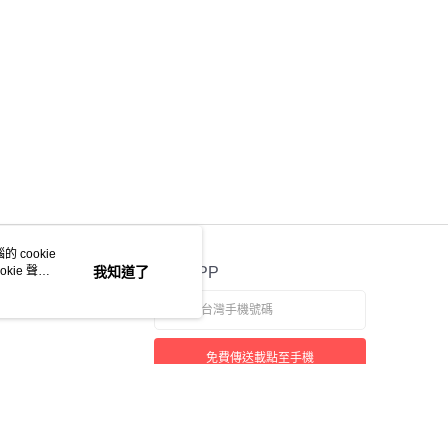
 cookie
kie 聲明
我知道了
官方APP
免費傳送載點至手機
若接到可疑電話，請洽詢165反詐騙專線