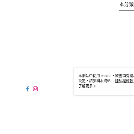
本分類
本網站中使用 cookie，欲查詢有關
設定，請參閱本網站「
隱私權條款
使用 cookie。
了解更多 >