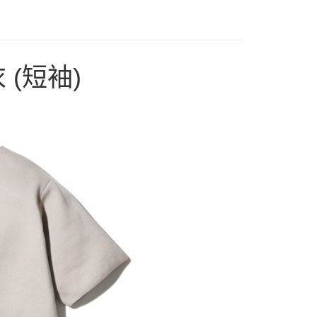
業銀行
遠東國際商業銀行
台灣）商業銀行
華泰商業銀行
享後付
業銀行
永豐商業銀行
業銀行
遠東國際商業銀行
業銀行
星展（台灣）商業銀行
業銀行
永豐商業銀行
FTEE先享後付」】
際商業銀行
中國信託商業銀行
業銀行
星展（台灣）商業銀行
先享後付是「在收到商品之後才付款」的支付方式。 讓您購物簡單
天信用卡公司
際商業銀行
中國信託商業銀行
 (短袖)
心！
天信用卡公司
：不需註冊會員、不需綁卡、不需儲值。
：只要手機號碼，簡訊認證，即可結帳。
：先確認商品／服務後，再付款。
00，滿NT$2,000(含以上)免運費
EE先享後付」結帳流程】
方式選擇「AFTEE先享後付」後，將跳轉至「AFTEE先享後
頁面，進行簡訊認證並確認金額後，即可完成結帳。
成立數日內，您將收到繳費通知簡訊。
費通知簡訊後14天內，點擊此簡訊中的連結，可透過四大超商
網路銀行／等多元方式進行付款，方視為交易完成。
：結帳手續完成當下不需立刻繳費，但若您需要取消訂單，請聯
的店家。未經商家同意取消之訂單仍視為有效，需透過AFTEE
繳納相關費用。
否成功請以「AFTEE先享後付 」之結帳頁面顯示為準，若有關於
功／繳費後需取消欲退款等相關疑問，請聯繫「AFTEE先享後
援中心」
https://netprotections.freshdesk.com/support/home
項】
恩沛科技股份有限公司提供之「AFTEE先享後付」服務完成之