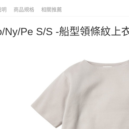
聯邦商
匯豐（
AFTEE先
元大商
聯邦商
說明
商品規格
相關推薦
玉山商
相關說明
元大商
【關於「A
台新國
玉山商
AFTEE
台灣樂
台新國
o/Ny/Pe S/S -船型領條紋上衣
便利好安
運送方式
台灣樂
１．簡單
２．便利
宅配
３．安心
每筆NT$1
【「AFT
１．於結帳
付」結帳
２．訂單
３．收到繳
／ATM／
※ 請注意
絡購買商品
先享後付
※ 交易是
是否繳費成
付客戶支
【注意事
１．透過由