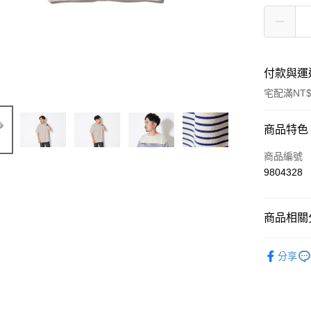
付款與運
宅配滿NT$
付款方式
商品特色
信用卡一
商品編號
9804328
信用卡分
3 期 
商品相關分
6 期 
合作金
華南商
Snow Peak
合作金
LINE Pay
上海商
分享
華南商
國泰世
Apple Pay
上海商
臺灣中
國泰世
匯豐（
Google Pa
臺灣中