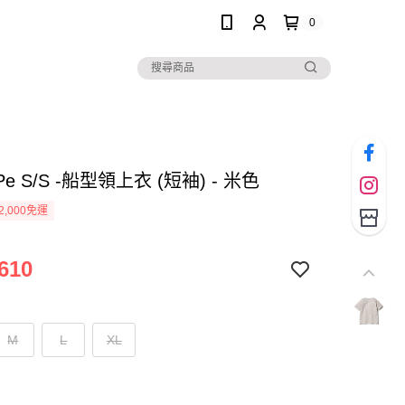
0
/Pe S/S -船型領上衣 (短袖) - 米色
2,000免運
610
M
L
XL