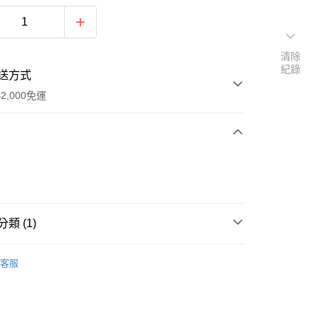
清除
紀錄
送方式
2,000免運
次付款
期付款
0 利率 每期
NT$870
21家銀行
類 (1)
0 利率 每期
NT$435
21家銀行
庫商業銀行
第一商業銀行
業銀行
彰化商業銀行
 Apparel Sale
庫商業銀行
第一商業銀行
業儲蓄銀行
台北富邦商業銀行
客服
業銀行
彰化商業銀行
華商業銀行
兆豐國際商業銀行
業儲蓄銀行
台北富邦商業銀行
小企業銀行
台中商業銀行
華商業銀行
兆豐國際商業銀行
台灣）商業銀行
華泰商業銀行
y
小企業銀行
台中商業銀行