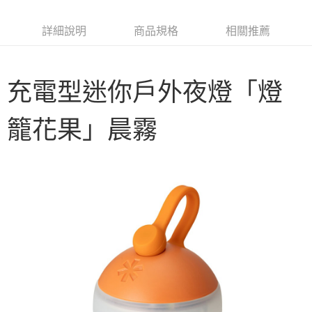
6 期 0 利率 每期
NT$396
21家銀行
合作金庫商業銀行
第一商業銀行
華南商業銀行
彰化商業銀行
合作金庫商業銀行
第一商業銀行
LINE Pay
詳細說明
商品規格
相關推薦
上海商業儲蓄銀行
台北富邦商業銀行
華南商業銀行
彰化商業銀行
國泰世華商業銀行
兆豐國際商業銀行
Apple Pay
上海商業儲蓄銀行
台北富邦商業銀行
臺灣中小企業銀行
台中商業銀行
國泰世華商業銀行
兆豐國際商業銀行
匯豐（台灣）商業銀行
華泰商業銀行
Google Pay
充電型迷你戶外夜燈「燈
臺灣中小企業銀行
台中商業銀行
聯邦商業銀行
遠東國際商業銀行
匯豐（台灣）商業銀行
華泰商業銀行
AFTEE先享後付
元大商業銀行
永豐商業銀行
聯邦商業銀行
遠東國際商業銀行
籠花果」晨霧
玉山商業銀行
星展（台灣）商業銀行
相關說明
元大商業銀行
永豐商業銀行
台新國際商業銀行
中國信託商業銀行
【關於「AFTEE先享後付」】
玉山商業銀行
星展（台灣）商業銀行
台灣樂天信用卡公司
AFTEE先享後付是「在收到商品之後才付款」的支付方式。 讓您購物簡單
台新國際商業銀行
中國信託商業銀行
運送方式
便利好安心！
台灣樂天信用卡公司
１．簡單：不需註冊會員、不需綁卡、不需儲值。
宅配
２．便利：只要手機號碼，簡訊認證，即可結帳。
每筆NT$100，滿NT$2,000(含以上)免運費
３．安心：先確認商品／服務後，再付款。
【「AFTEE先享後付」結帳流程】
１．於結帳方式選擇「AFTEE先享後付」後，將跳轉至「AFTEE先享後付」
結帳頁面，進行簡訊認證並確認金額後，即可完成結帳。
２．訂單成立數日內，您將收到繳費通知簡訊。
３．收到繳費通知簡訊後14天內，點擊此簡訊中的連結，可透過四大超商／
ATM／網路銀行／等多元方式進行付款，方視為交易完成。
※ 請注意：結帳手續完成當下不需立刻繳費，但若您需要取消訂單，請聯絡