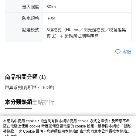
最大照度
60lm
防水規格
IPX4
點燈模式
3種模式（Hi-Low／閃光燈模式／模擬搖晃
模式）＋ 無階段式調整明亮
客服
商品相關分類 (1)
燈具系列(瓦斯燈、LED燈)
本分類熱銷
全站排行
本網站中使用 cookie，欲查詢有關本網站使用 cookie 方式之詳情，及若您不希
熱門標籤
望在電腦上使用 cookie 時應如何變更電腦的 cookie 設定，請參閱本網站「
隱私
權條款
」之 Cookie 聲明。您繼續使用本網站即表示您同意本公司得按本網站使