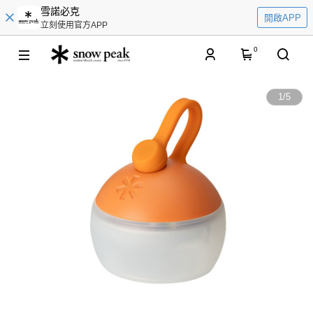
雪諾必克
開啟APP
立刻使用官方APP
0
1
/
5