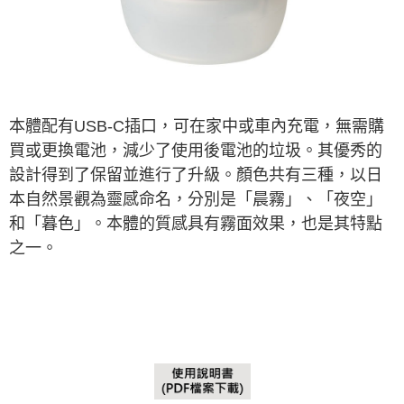
購買商品的店家。未經商家同意取消之訂單仍視為有效，需透過AFTEE先享
後付繳納相關費用。
※ 交易是否成功請以「AFTEE先享後付 」之結帳頁面顯示為準，若有關於
是否繳費成功／繳費後需取消欲退款等相關疑問，請聯繫「AFTEE先享後付
客戶支援中心」
https://netprotections.freshdesk.com/support/home
【注意事項】
１．透過由恩沛科技股份有限公司提供之「AFTEE先享後付」服務完成之交
本體配有USB-C插口，可在家中或車內充電，無需購
易，需依本服務之必要範圍內提供個人資料，並將交易相關給付款項請求債
買或更換電池，減少了使用後電池的垃圾。其優秀的
權轉讓予恩沛科技股份有限公司。
２．關於個人資料處理事宜，請瀏覽以下網址：
設計得到了保留並進行了升級。顏色共有三種，以日
https://aftee.tw/terms/#terms3
本自然景觀為靈感命名，分別是「
晨霧
」、「
夜空
」
３．未成年的使用者請事先徵得法定代理人或監護人之同意方可使用
「AFTEE先享後付」，若未經同意申辦者引起之損失，本公司不負相關責
和「
暮色
」。本體的質感具有霧面效果，也是其特點
任。
之一。
４．使用「AFTEE先享後付」時，將依據個別帳號之用戶狀況，依本公司即
時審查核予不同之上限額度；若仍有額度不足之情形，本公司將視審查結果
請求用戶進行身份認證。
５．嚴禁一人註冊多個帳號或使用他人資訊註冊。若發現惡意使用之情形，
恩沛科技股份有限公司將有權停止該用戶之使用額度並採取法律行動。