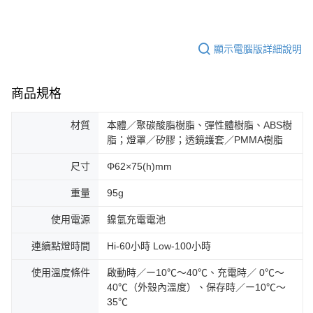
顯示電腦版詳細說明
商品規格
材質
本體／聚碳酸脂樹脂、彈性體樹脂、ABS樹
脂；燈罩／矽膠；透鏡護套／PMMA樹脂
尺寸
Φ62×75(h)mm
重量
95g
使用電源
鎳氫充電電池
連續點燈時間
Hi-60小時 Low-100小時
使用溫度條件
啟動時／ー10℃～40℃、充電時／ 0℃～
40℃（外殼內溫度）、保存時／ー10℃～
35℃