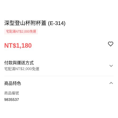
深型登山杯附杯蓋 (E-314)
宅配滿NT$2,000免運
NT$1,180
付款與運送方式
宅配滿NT$2,000免運
付款方式
商品特色
信用卡一次付款
商品編號
信用卡分期付款
9835537
3 期 0 利率 每期
NT$393
21家銀行
6 期 0 利率 每期
NT$196
21家銀行
合作金庫商業銀行
第一商業銀行