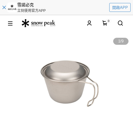
雪諾必克
開啟APP
立刻使用官方APP
0
1
/
9