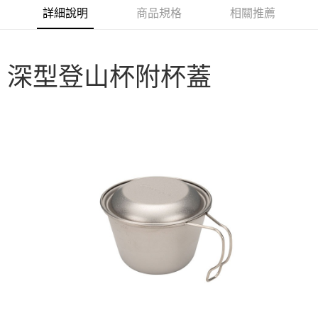
華南商業銀行
彰化商業銀行
合作金庫商業銀行
第一商業銀行
LINE Pay
詳細說明
商品規格
相關推薦
上海商業儲蓄銀行
台北富邦商業銀行
華南商業銀行
彰化商業銀行
國泰世華商業銀行
兆豐國際商業銀行
Apple Pay
上海商業儲蓄銀行
台北富邦商業銀行
臺灣中小企業銀行
台中商業銀行
國泰世華商業銀行
兆豐國際商業銀行
匯豐（台灣）商業銀行
華泰商業銀行
Google Pay
臺灣中小企業銀行
台中商業銀行
深型登山杯附杯蓋
聯邦商業銀行
遠東國際商業銀行
匯豐（台灣）商業銀行
華泰商業銀行
AFTEE先享後付
元大商業銀行
永豐商業銀行
聯邦商業銀行
遠東國際商業銀行
玉山商業銀行
星展（台灣）商業銀行
相關說明
元大商業銀行
永豐商業銀行
台新國際商業銀行
中國信託商業銀行
【關於「AFTEE先享後付」】
玉山商業銀行
星展（台灣）商業銀行
台灣樂天信用卡公司
AFTEE先享後付是「在收到商品之後才付款」的支付方式。 讓您購物簡單
台新國際商業銀行
中國信託商業銀行
運送方式
便利好安心！
台灣樂天信用卡公司
１．簡單：不需註冊會員、不需綁卡、不需儲值。
宅配
２．便利：只要手機號碼，簡訊認證，即可結帳。
每筆NT$100，滿NT$2,000(含以上)免運費
３．安心：先確認商品／服務後，再付款。
【「AFTEE先享後付」結帳流程】
１．於結帳方式選擇「AFTEE先享後付」後，將跳轉至「AFTEE先享後付」
結帳頁面，進行簡訊認證並確認金額後，即可完成結帳。
２．訂單成立數日內，您將收到繳費通知簡訊。
３．收到繳費通知簡訊後14天內，點擊此簡訊中的連結，可透過四大超商／
ATM／網路銀行／等多元方式進行付款，方視為交易完成。
※ 請注意：結帳手續完成當下不需立刻繳費，但若您需要取消訂單，請聯絡
購買商品的店家。未經商家同意取消之訂單仍視為有效，需透過AFTEE先享
後付繳納相關費用。