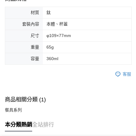
材質
鈦
套裝內容
本體、杯蓋
尺寸
φ109×77mm
重量
65g
容量
360ml
客服
商品相關分類 (1)
餐具系列
本分類熱銷
全站排行