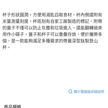
※ 交易是否成功請以「AFTEE先享後付 」之結帳頁面顯示為準，若有關於
是否繳費成功／繳費後需取消欲退款等相關疑問，請聯繫「AFTEE先享後付
客戶支援中心」
https://netprotections.freshdesk.com/support/home
杯子形狀圓潤，方便用湯匙舀取食材，杯內側還附有
米量測量刻度。杯底刻有自家工廠製造的標記。附帶
【注意事項】
１．透過由恩沛科技股份有限公司提供之「AFTEE先享後付」服務完成之交
的蓋子不僅可以防止灰塵和垃圾進入，還能翻轉過來
易，需依本服務之必要範圍內提供個人資料，並將交易相關給付款項請求債
用作小碟子。蓋子和杯子可以重疊存放，便於攜帶多
權轉讓予恩沛科技股份有限公司。
２．關於個人資料處理事宜，請瀏覽以下網址：
個，是一款能夠滿足多種需求的帶蓋深型鈦製登山
https://aftee.tw/terms/#terms3
杯。
３．未成年的使用者請事先徵得法定代理人或監護人之同意方可使用
「AFTEE先享後付」，若未經同意申辦者引起之損失，本公司不負相關責
任。
４．使用「AFTEE先享後付」時，將依據個別帳號之用戶狀況，依本公司即
時審查核予不同之上限額度；若仍有額度不足之情形，本公司將視審查結果
請求用戶進行身份認證。
５．嚴禁一人註冊多個帳號或使用他人資訊註冊。若發現惡意使用之情形，
恩沛科技股份有限公司將有權停止該用戶之使用額度並採取法律行動。
顯示電腦版詳細說明
商品規格