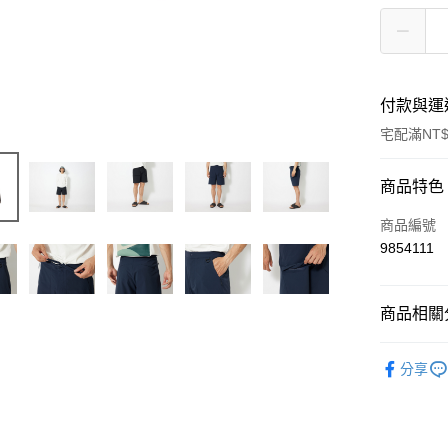
付款與運
宅配滿NT$
付款方式
商品特色
信用卡一
商品編號
9854111
信用卡分
3 期 
商品相關分
6 期 
合作金
華南商
Snow Peak
合作金
LINE Pay
上海商
分享
華南商
國泰世
Apple Pay
上海商
臺灣中
國泰世
匯豐（
Google Pa
臺灣中