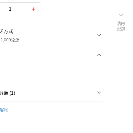
清除
紀錄
送方式
2,000免運
次付款
期付款
0 利率 每期
NT$1,000
21家銀行
類 (1)
0 利率 每期
NT$500
21家銀行
庫商業銀行
第一商業銀行
業銀行
彰化商業銀行
 Apparel Sale
庫商業銀行
第一商業銀行
業儲蓄銀行
台北富邦商業銀行
客服
業銀行
彰化商業銀行
華商業銀行
兆豐國際商業銀行
業儲蓄銀行
台北富邦商業銀行
小企業銀行
台中商業銀行
華商業銀行
兆豐國際商業銀行
台灣）商業銀行
華泰商業銀行
y
小企業銀行
台中商業銀行