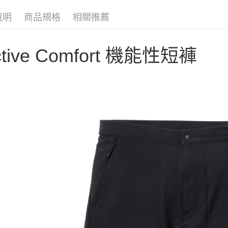
聯邦商
匯豐（
AFTEE先
元大商
聯邦商
說明
商品規格
相關推薦
玉山商
相關說明
元大商
【關於「A
台新國
玉山商
AFTEE
台灣樂
台新國
ctive Comfort 機能性短褲
便利好安
運送方式
台灣樂
１．簡單
２．便利
宅配
３．安心
每筆NT$1
【「AFT
１．於結帳
付」結帳
２．訂單
３．收到繳
／ATM／
※ 請注意
絡購買商品
先享後付
※ 交易是
是否繳費成
付客戶支
【注意事
１．透過由