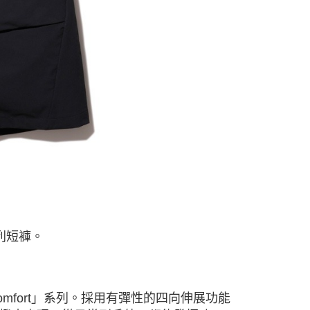
依本服務之必要範圍內提供個人資料，並將交易相關給付款項請
讓予恩沛科技股份有限公司。
個人資料處理事宜，請瀏覽以下網址：
ee.tw/terms/#terms3
年的使用者請事先徵得法定代理人或監護人之同意方可使用
E先享後付」，若未經同意申辦者引起之損失，本公司不負相關責
AFTEE先享後付」時，將依據個別帳號之用戶狀況，依本公司
核予不同之上限額度；若仍有額度不足之情形，本公司將視審查
用戶進行身份認證。
一人註冊多個帳號或使用他人資訊註冊。若發現惡意使用之情
科技股份有限公司將有權停止該用戶之使用額度並採取法律行
系列短褲。
omfort」系列。採用有彈性的四向伸展功能