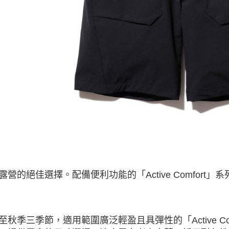
交易，需
求債權轉
２．關於
https://aft
３．未成
「AFTE
任。
４．使用「
即時審查
結果請求
５．嚴禁
形，恩沛
動。
露營的絕佳選擇。配備便利功能的「Active Comfort」
至秋季三季節，適用範圍廣泛輕盈且具彈性的「Active C