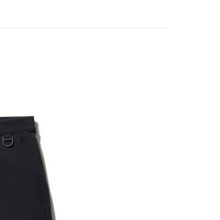
業銀行
遠東國際商業銀行
台灣）商業銀行
華泰商業銀行
享後付
業銀行
永豐商業銀行
業銀行
遠東國際商業銀行
業銀行
星展（台灣）商業銀行
業銀行
永豐商業銀行
FTEE先享後付」】
際商業銀行
中國信託商業銀行
業銀行
星展（台灣）商業銀行
先享後付是「在收到商品之後才付款」的支付方式。 讓您購物簡單
天信用卡公司
際商業銀行
中國信託商業銀行
心！
天信用卡公司
：不需註冊會員、不需綁卡、不需儲值。
：只要手機號碼，簡訊認證，即可結帳。
：先確認商品／服務後，再付款。
00，滿NT$2,000(含以上)免運費
EE先享後付」結帳流程】
方式選擇「AFTEE先享後付」後，將跳轉至「AFTEE先享後
頁面，進行簡訊認證並確認金額後，即可完成結帳。
成立數日內，您將收到繳費通知簡訊。
費通知簡訊後14天內，點擊此簡訊中的連結，可透過四大超商
網路銀行／等多元方式進行付款，方視為交易完成。
：結帳手續完成當下不需立刻繳費，但若您需要取消訂單，請聯
的店家。未經商家同意取消之訂單仍視為有效，需透過AFTEE
繳納相關費用。
否成功請以「AFTEE先享後付 」之結帳頁面顯示為準，若有關於
功／繳費後需取消欲退款等相關疑問，請聯繫「AFTEE先享後
援中心」
https://netprotections.freshdesk.com/support/home
項】
恩沛科技股份有限公司提供之「AFTEE先享後付」服務完成之