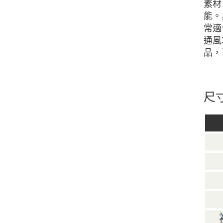
素材
能。
常適
通風
品，
尺