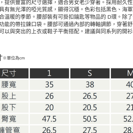
，提供豐富的尺寸選擇，適合男女老少穿著。採用耐久性
具有無光澤的啞光質感，顯得沉穩。色彩包括黑色、海軍
合溫暖的季節。腰部裝有可掛扣鑰匙等物品的 D環。除了
功能的帶拉鍊口袋。腰部可通過內部的轉軸調節，穿著舒
可以與突出的上衣或鞋子平衡搭配。建議與同系列的開衫
寸
※單位為cm