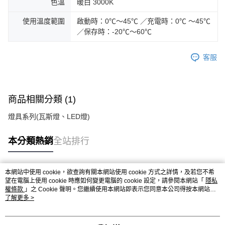
色溫
暖白 3000K
使用溫度範圍
啟動時：0℃～45℃ ／充電時：0℃ ～45℃
／保存時：-20℃～60℃
客服
商品相關分類 (1)
燈具系列(瓦斯燈、LED燈)
本分類熱銷
全站排行
本網站中使用 cookie，欲查詢有關本網站使用 cookie 方式之詳情，及若您不希
熱門標籤
望在電腦上使用 cookie 時應如何變更電腦的 cookie 設定，請參閱本網站「
隱私
權條款
」之 Cookie 聲明。您繼續使用本網站即表示您同意本公司得按本網站使
用條款之 Cookie 聲明使用 cookie。
了解更多 >