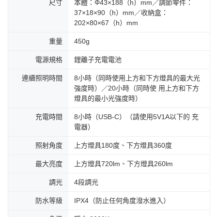
尺寸
本體：Φ43×188（h）mm／調節零件：
37×18×90（h）mm／收納盒：
202×80×67（h）mm
重量
450g
電源規格
鋰離子充電電池
連續照明時間
8小時（同時使用上方和下方燈具的最大光
強度時）／20小時（同時使 用上方和下方
燈具的最小光強度時）
充電時間
8小時（USB-C）（請使用5V1A以下的 充
電器）
照射角度
上方燈具180度、下方燈具360度
最大亮度
上方燈具720lm、下方燈具260lm
調光
4段調光
防水等級
IPX4（防止任何角度潑水進入）