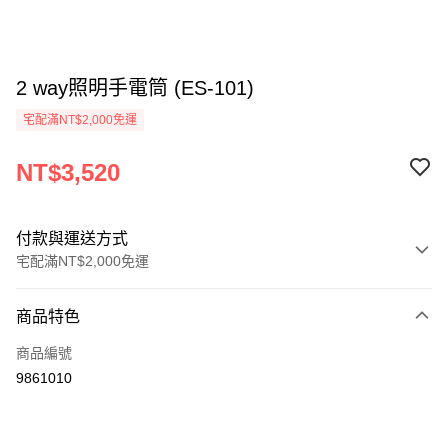
2 way照明手電筒 (ES-101)
宅配滿NT$2,000免運
NT$3,520
付款與運送方式
宅配滿NT$2,000免運
付款方式
商品特色
信用卡一次付款
商品編號
信用卡分期付款
9861010
3 期 0 利率 每期
NT$1,173
21家銀行
6 期 0 利率 每期
NT$586
21家銀行
合作金庫商業銀行
第一商業銀行