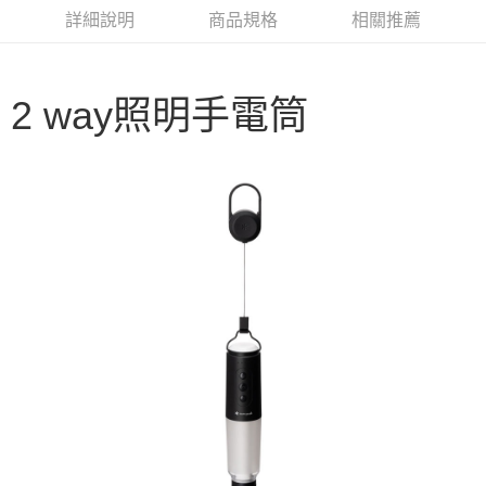
華南商業銀行
彰化商業銀行
合作金庫商業銀行
第一商業銀行
LINE Pay
詳細說明
商品規格
相關推薦
上海商業儲蓄銀行
台北富邦商業銀行
華南商業銀行
彰化商業銀行
國泰世華商業銀行
兆豐國際商業銀行
Apple Pay
上海商業儲蓄銀行
台北富邦商業銀行
臺灣中小企業銀行
台中商業銀行
國泰世華商業銀行
兆豐國際商業銀行
匯豐（台灣）商業銀行
華泰商業銀行
Google Pay
2 way照明手電筒
臺灣中小企業銀行
台中商業銀行
聯邦商業銀行
遠東國際商業銀行
匯豐（台灣）商業銀行
華泰商業銀行
AFTEE先享後付
元大商業銀行
永豐商業銀行
聯邦商業銀行
遠東國際商業銀行
玉山商業銀行
星展（台灣）商業銀行
相關說明
元大商業銀行
永豐商業銀行
台新國際商業銀行
中國信託商業銀行
【關於「AFTEE先享後付」】
玉山商業銀行
星展（台灣）商業銀行
台灣樂天信用卡公司
AFTEE先享後付是「在收到商品之後才付款」的支付方式。 讓您購物簡單
台新國際商業銀行
中國信託商業銀行
運送方式
便利好安心！
台灣樂天信用卡公司
１．簡單：不需註冊會員、不需綁卡、不需儲值。
宅配
２．便利：只要手機號碼，簡訊認證，即可結帳。
每筆NT$100，滿NT$2,000(含以上)免運費
３．安心：先確認商品／服務後，再付款。
【「AFTEE先享後付」結帳流程】
１．於結帳方式選擇「AFTEE先享後付」後，將跳轉至「AFTEE先享後付」
結帳頁面，進行簡訊認證並確認金額後，即可完成結帳。
２．訂單成立數日內，您將收到繳費通知簡訊。
３．收到繳費通知簡訊後14天內，點擊此簡訊中的連結，可透過四大超商／
ATM／網路銀行／等多元方式進行付款，方視為交易完成。
※ 請注意：結帳手續完成當下不需立刻繳費，但若您需要取消訂單，請聯絡
購買商品的店家。未經商家同意取消之訂單仍視為有效，需透過AFTEE先享
後付繳納相關費用。