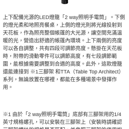
※ 交易是否成功請以「AFTEE先享後付 」之結帳頁面顯示為準，若有關於
是否繳費成功／繳費後需取消欲退款等相關疑問，請聯繫「AFTEE先享後付
客戶支援中心」
https://netprotections.freshdesk.com/support/home
上下配備光源的LED燈籠「2 way照明手電筒」。下側
的燈光柔和地照亮餐桌，上側的燈光則將光線投射到
【注意事項】
１．透過由恩沛科技股份有限公司提供之「AFTEE先享後付」服務完成之交
天花板，作為照亮整個帳篷的大光源，讓空間充滿溫
易，需依本服務之必要範圍內提供個人資料，並將交易相關給付款項請求債
暖的光，營造出舒適的帳篷內環境。上下兩側的亮度
權轉讓予恩沛科技股份有限公司。
２．關於個人資料處理事宜，請瀏覽以下網址：
可以各自調整，共有四段可調節亮度。懸掛在天花板
https://aftee.tw/terms/#terms3
時，附帶的滑動零件可以調節高度，有七段調節範
３．未成年的使用者請事先徵得法定代理人或監護人之同意方可使用
「AFTEE先享後付」，若未經同意申辦者引起之損失，本公司不負相關責
圍，能根據需要調整到合適的高度。此外，這款燈籠
任。
還能連接到 ※1三腳架 和TTA（Table Top Architect）
４．使用「AFTEE先享後付」時，將依據個別帳號之用戶狀況，依本公司即
時審查核予不同之上限額度；若仍有額度不足之情形，本公司將視審查結果
系列，無論放置在哪裡，都能在多種場景中發揮作
請求用戶進行身份認證。
用。
５．嚴禁一人註冊多個帳號或使用他人資訊註冊。若發現惡意使用之情形，
恩沛科技股份有限公司將有權停止該用戶之使用額度並採取法律行動。
※1 由於「2 way照明手電筒」底部有三腳架用的1/4
英寸規格螺孔，可以安裝在三腳架上（安裝時請確認