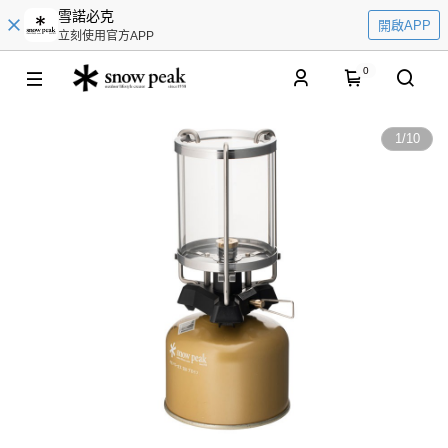
雪諾必克
開啟APP
立刻使用官方APP
0
1
/
10