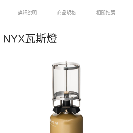
6 期 0 利率 每期
NT$810
21家銀行
合作金庫商業銀行
第一商業銀行
華南商業銀行
彰化商業銀行
合作金庫商業銀行
第一商業銀行
LINE Pay
詳細說明
商品規格
相關推薦
上海商業儲蓄銀行
台北富邦商業銀行
華南商業銀行
彰化商業銀行
國泰世華商業銀行
兆豐國際商業銀行
Apple Pay
上海商業儲蓄銀行
台北富邦商業銀行
臺灣中小企業銀行
台中商業銀行
國泰世華商業銀行
兆豐國際商業銀行
匯豐（台灣）商業銀行
華泰商業銀行
Google Pay
NYX瓦斯燈
臺灣中小企業銀行
台中商業銀行
聯邦商業銀行
遠東國際商業銀行
匯豐（台灣）商業銀行
華泰商業銀行
AFTEE先享後付
元大商業銀行
永豐商業銀行
聯邦商業銀行
遠東國際商業銀行
玉山商業銀行
星展（台灣）商業銀行
相關說明
元大商業銀行
永豐商業銀行
台新國際商業銀行
中國信託商業銀行
【關於「AFTEE先享後付」】
玉山商業銀行
星展（台灣）商業銀行
台灣樂天信用卡公司
AFTEE先享後付是「在收到商品之後才付款」的支付方式。 讓您購物簡單
台新國際商業銀行
中國信託商業銀行
運送方式
便利好安心！
台灣樂天信用卡公司
１．簡單：不需註冊會員、不需綁卡、不需儲值。
宅配
２．便利：只要手機號碼，簡訊認證，即可結帳。
每筆NT$100，滿NT$2,000(含以上)免運費
３．安心：先確認商品／服務後，再付款。
【「AFTEE先享後付」結帳流程】
１．於結帳方式選擇「AFTEE先享後付」後，將跳轉至「AFTEE先享後付」
結帳頁面，進行簡訊認證並確認金額後，即可完成結帳。
２．訂單成立數日內，您將收到繳費通知簡訊。
３．收到繳費通知簡訊後14天內，點擊此簡訊中的連結，可透過四大超商／
ATM／網路銀行／等多元方式進行付款，方視為交易完成。
※ 請注意：結帳手續完成當下不需立刻繳費，但若您需要取消訂單，請聯絡