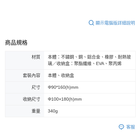
顯示電腦版詳細說明
商品規格
材質
本體：不鏽鋼、鋼、鋁合金、橡膠、耐熱玻
璃／收納盒：聚酯纖維、EVA、聚丙烯
套裝內容
本體、收納盒
尺寸
Φ90*160(h)mm
收納尺寸
Φ100×180(h)mm
重量
340g
客服