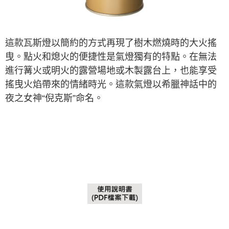
購買商品的店家。未經商家同意取消之訂單仍視為有效，需透過AFTEE先享
後付繳納相關費用。
※ 交易是否成功請以「AFTEE先享後付 」之結帳頁面顯示為準，若有關於
是否繳費成功／繳費後需取消欲退款等相關疑問，請聯繫「AFTEE先享後付
客戶支援中心」
https://netprotections.freshdesk.com/support/home
這款瓦斯燈以簡約的方式再現了樹木燃燒時的大火搖
曳。點火和熄火的便捷性是氣燈獨有的特點。在無法
【注意事項】
１．透過由恩沛科技股份有限公司提供之「AFTEE先享後付」服務完成之交
進行篝火或明火的露營場地或木製露台上，也能享受
易，需依本服務之必要範圍內提供個人資料，並將交易相關給付款項請求債
搖曳火焰帶來的情緒時光。這款氣燈以希臘神話中的
權轉讓予恩沛科技股份有限公司。
２．關於個人資料處理事宜，請瀏覽以下網址：
夜之女神“倪克斯”命名。
https://aftee.tw/terms/#terms3
３．未成年的使用者請事先徵得法定代理人或監護人之同意方可使用
「AFTEE先享後付」，若未經同意申辦者引起之損失，本公司不負相關責
任。
４．使用「AFTEE先享後付」時，將依據個別帳號之用戶狀況，依本公司即
時審查核予不同之上限額度；若仍有額度不足之情形，本公司將視審查結果
請求用戶進行身份認證。
５．嚴禁一人註冊多個帳號或使用他人資訊註冊。若發現惡意使用之情形，
恩沛科技股份有限公司將有權停止該用戶之使用額度並採取法律行動。